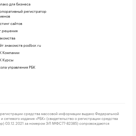
лако для бизнеса
рпоративный регистратор
менов
стинг сайтов
г.решения
акомства
йт знакомств podbor.ru
К Компании
К Курсы
ола управления РБК
регистрации средства массовой информации выдано Федеральной
и сетевого издания «РБК» (свидетельство о регистрации средства
ор) 03.12.2021 за номером ЭЛ №ФС77-82385) сопровождаются