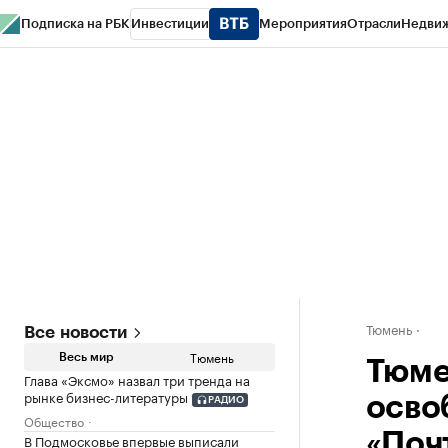
Подписка на РБК
Инвестиции
Мероприятия
Отрасли
Недви
РБК Life
Тренды
Визионеры
Национальные проекты
Город
Стиль
Кр
Конференции СПб
Спецпроекты
Проверка контрагентов
Политика
Тюмень
Все новости
Тюмень
Весь мир
Тюме
Глава «Эксмо» назвал три тренда на
рынке бизнес-литературы
осво
РАДИО
Общество
«Поч
В Подмосковье впервые выписали