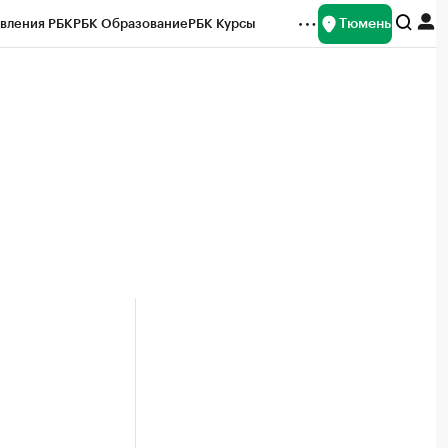
Тюмень
вления РБК
РБК Образование
РБК Курсы
рейтинги
Франшизы
Газета
Спецпроекты СПб
ты