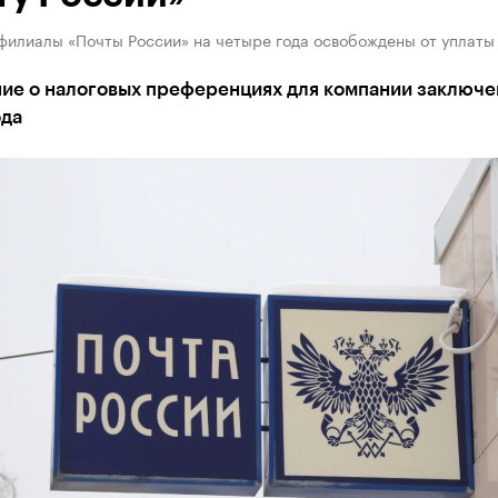
филиалы «Почты России» на четыре года освобождены от уплаты
ие о налоговых преференциях для компании заключе
ода