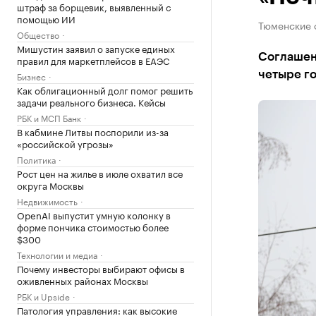
штраф за борщевик, выявленный с
помощью ИИ
Тюменские 
Общество
Мишустин заявил о запуске единых
Соглашен
правил для маркетплейсов в ЕАЭС
четыре г
Бизнес
Как облигационный долг помог решить
задачи реального бизнеса. Кейсы
РБК и МСП Банк
В кабмине Литвы поспорили из-за
«российской угрозы»
Политика
Рост цен на жилье в июле охватил все
округа Москвы
Недвижимость
OpenAI выпустит умную колонку в
форме пончика стоимостью более
$300
Технологии и медиа
Почему инвесторы выбирают офисы в
оживленных районах Москвы
РБК и Upside
Патология управления: как высокие