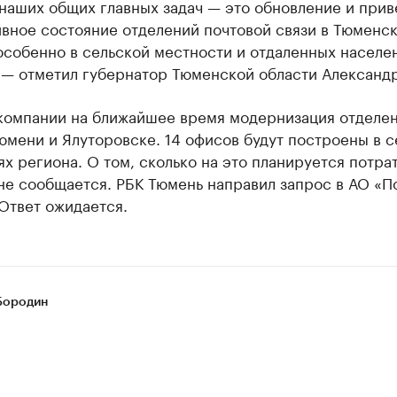
 наших общих главных задач — это обновление и при
ивное состояние отделений почтовой связи в Тюменс
особенно в сельской местности и отдаленных населе
, — отметил губернатор Тюменской области Александ
 компании на ближайшее время модернизация отделе
юмени и Ялуторовске. 14 офисов будут построены в с
х региона. О том, сколько на это планируется потра
не сообщается. РБК Тюмень направил запрос в АО «П
Ответ ожидается.
Бородин