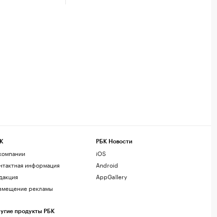
К
РБК Новости
компании
iOS
нтактная информация
Android
дакция
AppGallery
змещение рекламы
угие продукты РБК