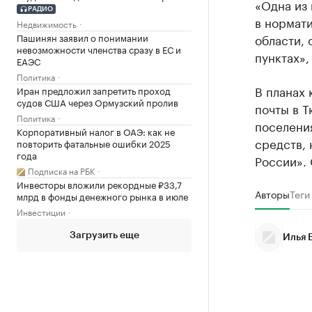
«Одна из
РАДИО
в нормат
Недвижимость
области, 
Пашинян заявил о понимании
невозможности членства сразу в ЕС и
пунктах»
ЕАЭС
Политика
В планах
Иран предложил запретить проход
судов США через Ормузский пролив
почты в Т
Политика
поселения
Корпоративный налог в ОАЭ: как не
средств, 
повторить фатальные ошибки 2025
года
России». 
Подписка на РБК
Инвесторы вложили рекордные ₽33,7
Авторы
Теги
млрд в фонды денежного рынка в июле
Инвестиции
Загрузить еще
Илья 