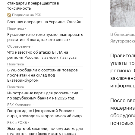
стандарты превращаются в
токсичность
Подписка на РБК
Военная операция на Украине. Онлайн
Политика
В ближайше
Руководителю тоже нужно планировать
развитие. 4 шага, как это сделать
Ялуторовск
Образование
Что известно об атаках БПЛА на
Правител
регионы России. Главное к 7 августа
уплаты т
Политика
региона. 
В WB сообщили о состоянии товаров
после атаки на склад под
заключен
Екатеринбургом
информац
Политика
Иностранные карты для россиян: гид
по зарубежным банкам на 2026 год
После вв
РБК Компании
модерниза
Гастрогид по Центральной России:
оборудов
сыры, крокодилы и органический сидр
почтовых 
РБК и РСХБ
Эксперты объяснили, почему жилье для
студентов надо было искать «вчера»