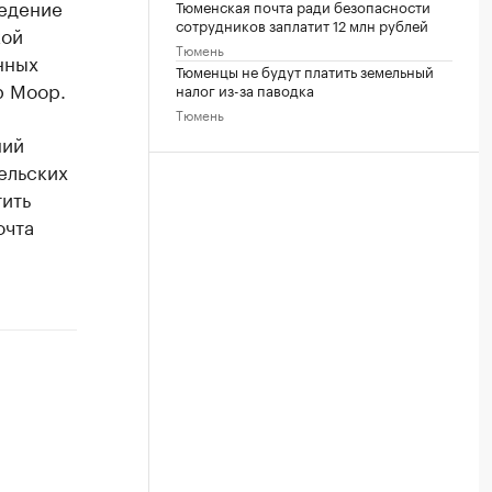
ведение
Тюменская почта ради безопасности
сотрудников заплатит 12 млн рублей
кой
Тюмень
нных
Тюменцы не будут платить земельный
р Моор.
налог из-за паводка
Тюмень
ний
ельских
тить
очта