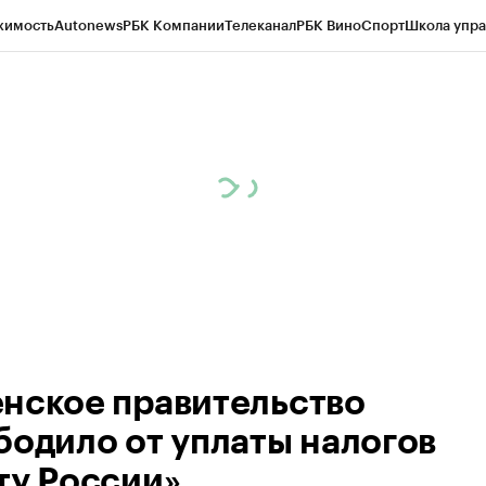
жимость
Autonews
РБК Компании
Телеканал
РБК Вино
Спорт
Школа упра
ипто
РБК Бизнес-среда
Дискуссионный клуб
Исследования
Кредитные 
Экономика
Бизнес
Технологии и медиа
Финансы
Рынок наличной валю
нское правительство
бодило от уплаты налогов
ту России»