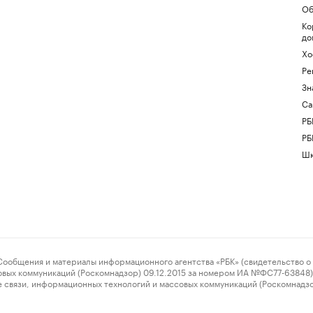
Об
Ко
до
Хо
Ре
Зн
Са
РБ
РБ
Шк
ения и материалы информационного агентства «РБК» (свидетельство о 
овых коммуникаций (Роскомнадзор) 09.12.2015 за номером ИА №ФС77-63848) 
 связи, информационных технологий и массовых коммуникаций (Роскомнадз