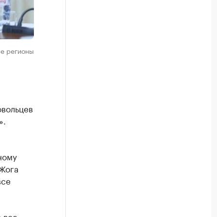
се регионы
овольцев
».
ному
 Жога
все
 все