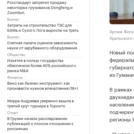
Росстандарт запретил продажу
некоторых грузовиков Dongfeng и
Zoomlion
Бизнес
Затраты на строительство ТЭС для
БАМа и Сухого Лога выросли на треть
Артем Жога 
Бизнес
Уральского
Счетная палата оценила зависимость
науки от зарубежного оборудования
Новый по
Общество
федераль
Изъятия в пользу государства
обеспечили более 40% российского
губернат
рынка M&A
из Гуман
Финансы
Вино как бизнес-инструмент: как
произвести нужное впечатление (18+)
В рамках 
двухнеде
Мирра Андреева уверенно вышла в
населению
третий круг турнира в Торонто
подчеркну
Спорт
В Грузии начали расследование
регионы У
публикаций о плохом отношении к
россиянам
«Считаю, 