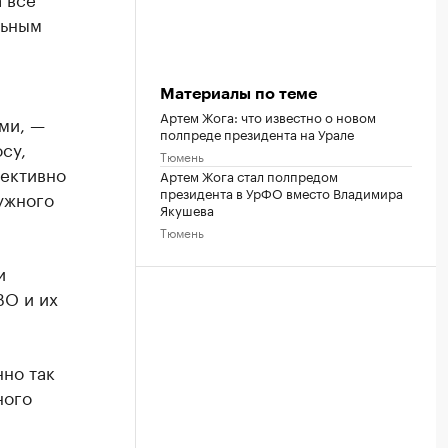
льным
Материалы по теме
Артем Жога: что известно о новом
ами, —
полпреде президента на Урале
су,
Тюмень
фективно
Артем Жога стал полпредом
президента в УрФО вместо Владимира
ужного
Якушева
Тюмень
и
ВО и их
но так
ного