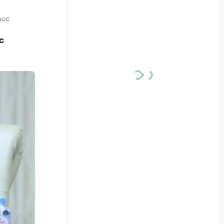
асс
с