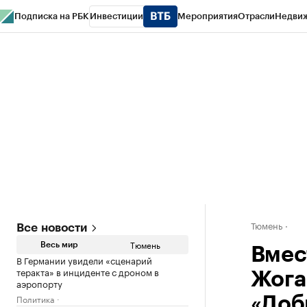
Подписка на РБК
Инвестиции
Мероприятия
Отрасли
Недви
РБК Life
Тренды
Визионеры
Национальные проекты
Город
Стиль
Кр
Конференции СПб
Спецпроекты
Проверка контрагентов
Политика
Тюмень
Все новости
Тюмень
Весь мир
Вмес
В Германии увидели «сценарий
теракта» в инциденте с дроном в
Жога
аэропорту
Политика
«Доб