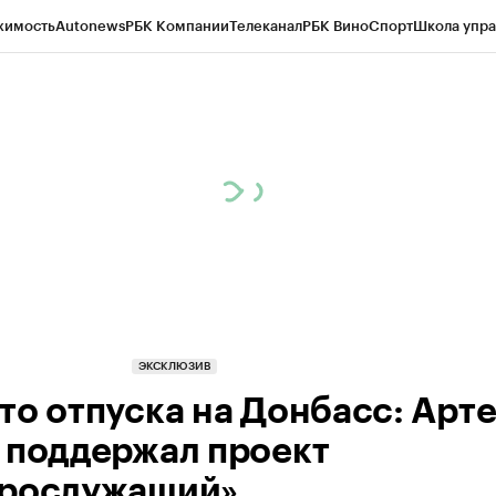
жимость
Autonews
РБК Компании
Телеканал
РБК Вино
Спорт
Школа упра
ипто
РБК Бизнес-среда
Дискуссионный клуб
Исследования
Кредитные 
Экономика
Бизнес
Технологии и медиа
Финансы
Рынок наличной валю
ЭКСКЛЮЗИВ
то отпуска на Донбасс: Арт
 поддержал проект
рослужащий»