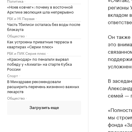
Политика
регионы У
«Ноев ковчег»: почему в восточной
Арктике эволюция шла непрерывно
вкладом 
РБК и УК Первая
ответстве
Часть Тбилиси осталась без воды после
блэкаута
Он также 
Общество
Как устроены приватные террасы в
это внима
квартирах «Серии плюс»
связанном
РБК и ПИК Серия плюс
поддержи
«Краснодар» по пенальти вырвал
победу у «Ахмата» на старте Кубка
усложнен
России
Спорт
В заседан
В Минздраве рекомендовали
расширить перечень жизненно важных
Александ
лекарств
семей — 
Общество
«Полност
Загрузить еще
мы строи
фонда «З
прокомме