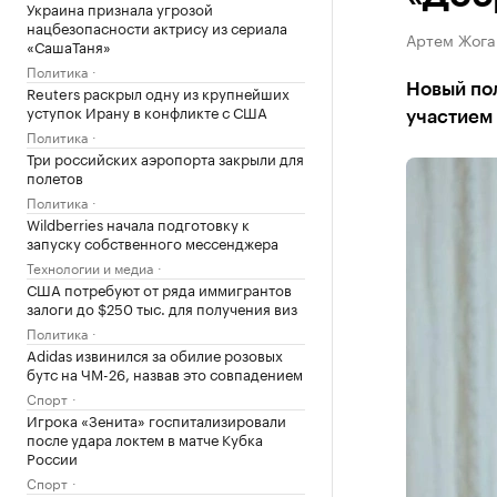
Украина признала угрозой
нацбезопасности актрису из сериала
Артем Жога 
«СашаТаня»
Политика
Новый пол
Reuters раскрыл одну из крупнейших
уступок Ирану в конфликте с США
участием
Политика
Три российских аэропорта закрыли для
полетов
Политика
Wildberries начала подготовку к
запуску собственного мессенджера
Технологии и медиа
США потребуют от ряда иммигрантов
залоги до $250 тыс. для получения виз
Политика
Adidas извинился за обилие розовых
бутс на ЧМ-26, назвав это совпадением
Спорт
Игрока «Зенита» госпитализировали
после удара локтем в матче Кубка
России
Спорт