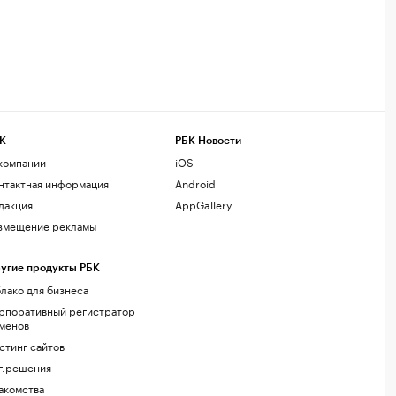
К
РБК Новости
компании
iOS
нтактная информация
Android
дакция
AppGallery
змещение рекламы
угие продукты РБК
лако для бизнеса
рпоративный регистратор
менов
стинг сайтов
г.решения
акомства