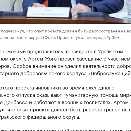
подчеркнул, что опыт проекта должен быть распространен на в
 федерального округа (Фото: Пресс-служба полпреда УрФо)
лномочный представитель президента в Уральском
ном округе Артем Жога провел заседание с участием
оров. Особое внимание он уделил деятельности добр
итарного добровольческого корпуса «Доброслужащий
этого проекта чиновники во время ежегодного
льного отпуска оказывают гуманитарную помощь мир
 Донбасса и работают в военных госпиталях. Артем
л, что опыт проекта должен быть распространен на 
ральского федерального округа.
что опыт этого проекта необходимо транслировать на