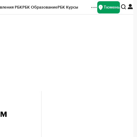
Тюмень
вления РБК
РБК Образование
РБК Курсы
рейтинги
Франшизы
Газета
Спецпроекты СПб
ты
ем