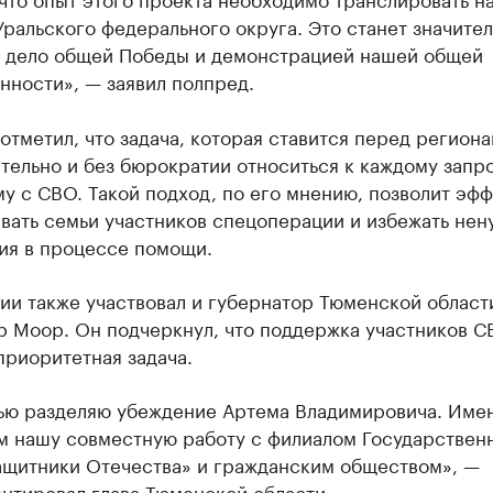
ральского федерального округа. Это станет значите
в дело общей Победы и демонстрацией нашей общей
нности», — заявил полпред.
отметил, что задача, которая ставится перед регион
тельно и без бюрократии относиться к каждому запро
у с СВО. Такой подход, по его мнению, позволит эф
вать семьи участников спецоперации и избежать нен
ия в процессе помощи.
ии также участвовал и губернатор Тюменской област
р Моор. Он подчеркнул, что поддержка участников С
приоритетная задача.
ью разделяю убеждение Артема Владимировича. Имен
м нашу совместную работу с филиалом Государствен
ащитники Отечества» и гражданским обществом», —
нтировал глава Тюменской области.