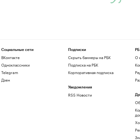
Социальные сети
Подписки
РБ
ВКонтакте
Скрыть баннеры на РБК
О 
Одноклассники
Подписка на РБК
Ко
Telegram
Корпоративная подписка
Ре
Дзен
Ра
Уведомления
RSS Новости
Др
Об
Ко
до
Хо
Ре
Зн