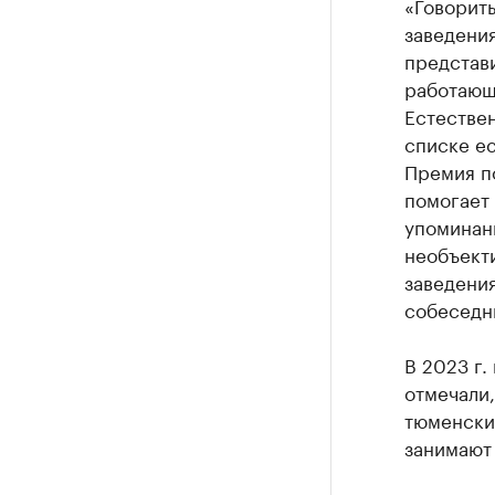
«Говорить
заведения
представи
работающи
Естествен
списке ес
Премия по
помогает 
упоминан
необъекти
заведения
собеседн
В 2023 г.
отмечали,
тюменских
занимают 