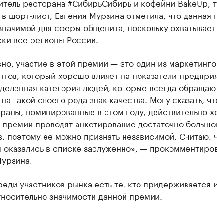
итель ресторана #СибирьСибирь и кофейни BakeUp, 
в шорт-лист, Евгения Мурзина отметила, что данная
значимой для сферы общепита, поскольку охватывает
ски все регионы России.
но, участие в этой премии — это один из маркетинг
тов, который хорошо влияет на показатели предприя
еделенная категория людей, которые всегда обращаю
на такой своего рода знак качества. Могу сказать, чт
раны, номинированные в этом году, действительно х
 премии проводят анкетирование достаточно большо
, поэтому ее можно признать независимой. Считаю, 
я оказались в списке заслуженно», — прокомментиро
Мурзина.
еди участников рынка есть те, кто придерживается 
тносительно значимости данной премии.