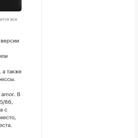
ится все
 версии
или
 а также
рессы.
 amor. В
5/86,
а с
место,
еста.