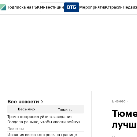
Подписка на РБК
Инвестиции
Мероприятия
Отрасли
Недви
РБК Life
Тренды
Визионеры
Национальные проекты
Город
Стиль
Кр
Конференции СПб
Спецпроекты
Проверка контрагентов
Политика
Бизнес
Все новости
Тюмень
Весь мир
Тюме
Трамп попросил уйти с заседания
Госдепа раньше, чтобы «вести войну»
лучш
Политика
Испания ввела контроль на границе
Десять рест