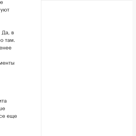
ре
вуют
.
 Да, в
о там.
менее
оменты
ита
ше
все еще