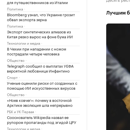
для путешественников из Италии
Политика
Лучшим ба
Bloomberg узнал, что Украине грозит
обвал экспорта зерна
Политика
Экспорт синтетических алмазов из
Китая резко вырос на фоне бума ИИ
Технологии и медиа
В Чехии при нападении с ножом
пострадали четыре человека
Общество
Telegraph сообщил о выплатах УЕФА
вероятной любовнице Инфантино
Спорт
Ученые оценили риски от созданных с
помощью ИИ искусственных вирусов
Общество
«Ноев ковчег»: почему в восточной
Арктике эволюция шла непрерывно
РБК и УК Первая
Сооснователь Wikipedia назвал ее
рупором пропаганды под эгидой ЦРУ
Технологии и медиа