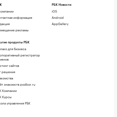
К
РБК Новости
компании
iOS
нтактная информация
Android
дакция
AppGallery
змещение рекламы
угие продукты РБК
лако для бизнеса
рпоративный регистратор
менов
стинг сайтов
г.решения
акомства
йт знакомств podbor.ru
К Компании
К Курсы
ола управления РБК