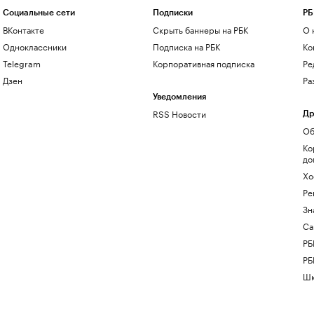
Социальные сети
Подписки
РБ
ВКонтакте
Скрыть баннеры на РБК
О 
Одноклассники
Подписка на РБК
Ко
Telegram
Корпоративная подписка
Ре
Дзен
Ра
Уведомления
RSS Новости
Др
Об
Ко
до
Хо
Ре
Зн
Са
РБ
РБ
Шк