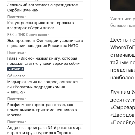
Зеленский встретился с президентом
Сербии Вучичем
Политика
Участники р
Как устроены приватные террасы в
больше тюме
квартирах «Серии плюс»
РБК и ПИК Серия плюс
Десять тю
Экс-президент Финляндии усомнился в
сценарии нападения России на НАТО
WhereToE
Политика
отмечающ
Глава «Эксмо» назвал книгу, которая
тайным г
поможет стать «лучшей версией себя»
представи
РАДИО
Общество
наиболее
Мадьяр ответил на вопрос, останется
ли «Росатом» подрядчиком на
Лучшим ба
«Пакш-2»
десятку л
Политика
Росфинмониторинг рассказал, как
«Сыроварн
помог выявить криптомошенников в
«Дворцово
Москве
«Посейдон
Политика
Андреева проиграла 34-й ракетке мира
в третьем круге турнира в Торонто