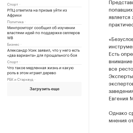
Представ
Спорт
попавших 
РПЦ ответила на призыв уйти из
Африки
является 
Политика
практиче
Минпромторг сообщил об изучении
властями идей по поддержке селлеров
WB
«Безуслов
Бизнес
инструмен
Александр Усик заявил, что у него есть
Есть опр
«два варианта» для прощального боя
внимание 
Спорт
Что такое медленная жизнь и какую
все ресто
роль в этом играет дерево
Эксперты
РБК и Старквуд
экспертов
заведени
Загрузить еще
Евгения 
Однако ср
мнения о