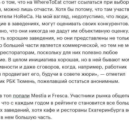
 о том, что на WhereToEat стоит ссылаться при выбо
, можно лишь отчасти. Хотя бы потому, что там участ
тели HoReCa. На мой взгляд, недопустимо, что люди,
е в заведениях, могут оценивать своих конкурентов
но, что они никогда не дадут им объективную оценку.
ть хорошие заведения, но они представлены не тольк
 большей части является коммерческой, но тем не 
рестораторам, поскольку для них полезно любое
ие. В целом инициатива хорошая, но в ней бывают м
вности и даже сговоров, когда, например, работник
 продвигает его, будучи в совете жюри», — отметил
ик РБК Тюмень, пожелавший остаться анонимным.
 в топ
попали
Mestia и Fresca. Участники рынка общеп
 что с каждым годом в рейтинге становится все боль
 заведений, хотя кафе и рестораны Екатеринбурга 
в нем большую часть.