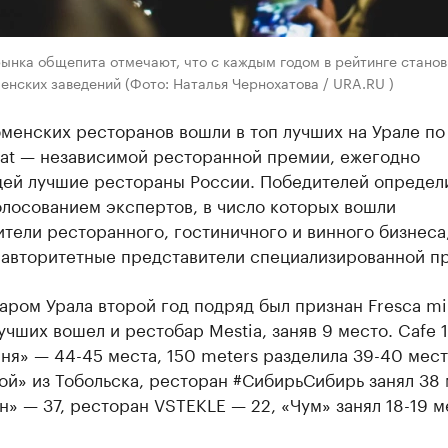
ынка общепита отмечают, что с каждым годом в рейтинге станов
нских заведений (Фото: Наталья Чернохатова / URA.RU )
менских ресторанов вошли в топ лучших на Урале по
at — независимой ресторанной премии, ежегодно
ей лучшие рестораны России. Победителей определ
олосованием экспертов, в число которых вошли
тели ресторанного, гостиничного и винного бизнеса,
 авторитетные представители специализированной п
ром Урала второй год подряд был признан Fresca mi
учших вошел и рестобар Mestia, заняв 9 место. Cafe 1
я» — 44-45 места, 150 meters разделила 39-40 мест
й» из Тобольска, ресторан #СибирьСибирь занял 38 
» — 37, ресторан VSTEKLE — 22, «Чум» занял 18-19 м