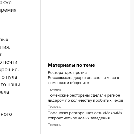
также
 премия
овых
тия.
т
о почти
Материалы по теме
орошие.
Рестораторы против
го пула
Россельхознадзора: опасно ли мясо в
тюменском общепите
что наши
Тюмень
вала
Тюменские рестораны сделали регион
лидером по количеству пробитых чеков
Тюмень
Тюменская ресторанная сеть «МаксиМ»
иного
откроет четыре новых заведения
Тюмень