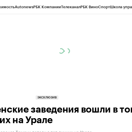
жимость
Autonews
РБК Компании
Телеканал
РБК Вино
Спорт
Школа упра
ипто
РБК Бизнес-среда
Дискуссионный клуб
Исследования
Кредитные 
Экономика
Бизнес
Технологии и медиа
Финансы
Рынок наличной валю
ЭКСКЛЮЗИВ
нские заведения вошли в то
их на Урале
оранов Тюмени попали в топ лучших на Урале