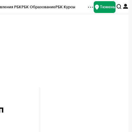
Тюмень
вления РБК
РБК Образование
РБК Курсы
рейтинги
Франшизы
Газета
Спецпроекты СПб
ты
п