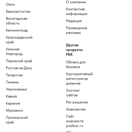
О компании
Омск
Контактная
Башкортостан
информация
Вологодская
Редакция
область
Размещение
Калининград
рекламы
Краснодарский
край
Другие
Нижний
продукты
Новгород
РБК
Пермский край
Облако для
бизнеса
Ростов-на-Дону
Корпоративный
Татарстан
регистратор
Тюмень
доменов
Черноземье
Хостинг
сайтов
Кавказ
Рег.решения
Карелия
Знакомства
Мурманск
Сайт
Приморский
знакомств
край
podbor.ru