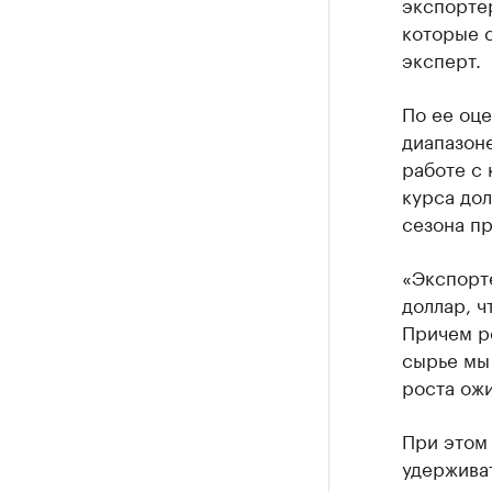
экспортер
которые с
эксперт.
По ее оце
диапазоне
работе с 
курса дол
сезона п
«Экспорте
доллар, ч
Причем ро
сырье мы 
роста ожи
При этом 
удерживат