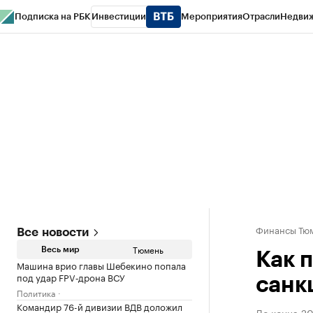
Подписка на РБК
Инвестиции
Мероприятия
Отрасли
Недви
РБК Life
Тренды
Визионеры
Национальные проекты
Город
Стиль
Кр
Конференции СПб
Спецпроекты
Проверка контрагентов
Политика
Финансы Тюм
Все новости
Тюмень
Весь мир
Как 
Машина врио главы Шебекино попала
под удар FPV‑дрона ВСУ
санк
Политика
Командир 76-й дивизии ВДВ доложил
До конца 20