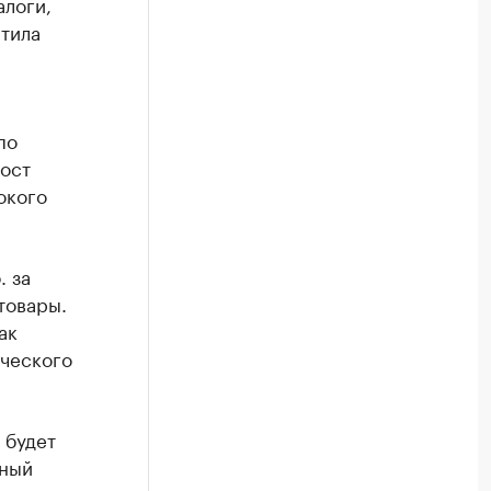
алоги,
етила
по
рост
окого
. за
товары.
ак
ического
 будет
чный