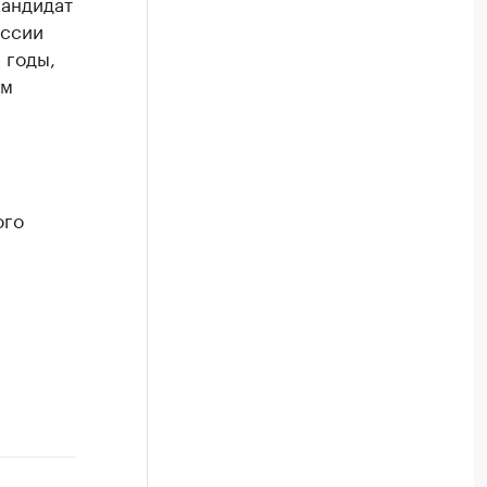
кандидат
оссии
 годы,
ом
ого