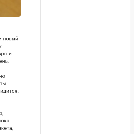
и новый
у
вро и
ень,
.
но
сты
идится.
о,
пока
кета,