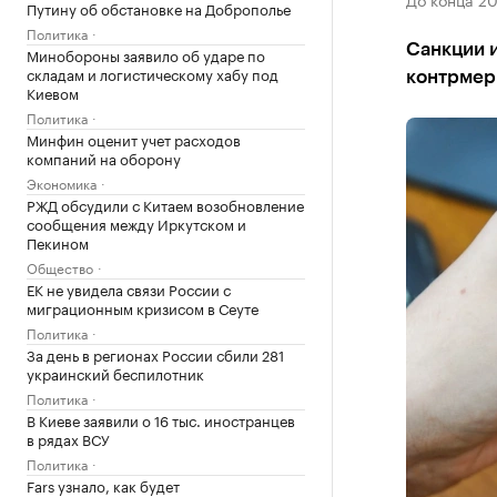
Путину об обстановке на Доброполье
Политика
Санкции и
Минобороны заявило об ударе по
складам и логистическому хабу под
контрмеры
Киевом
Политика
Минфин оценит учет расходов
компаний на оборону
Экономика
РЖД обсудили с Китаем возобновление
сообщения между Иркутском и
Пекином
Общество
ЕК не увидела связи России с
миграционным кризисом в Сеуте
Политика
За день в регионах России сбили 281
украинский беспилотник
Политика
В Киеве заявили о 16 тыс. иностранцев
в рядах ВСУ
Политика
Fars узнало, как будет