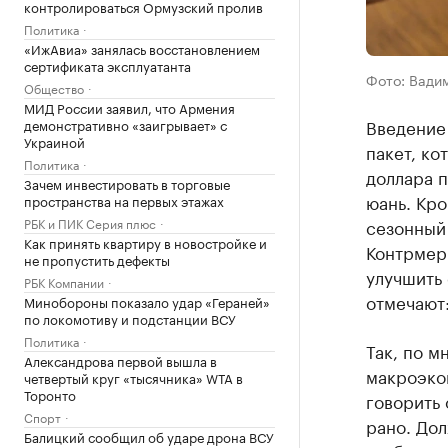
контролироваться Ормузский пролив
Политика
«ИжАвиа» занялась восстановлением
сертификата эксплуатанта
Фото: Вади
Общество
МИД России заявил, что Армения
Введение
демонстративно «заигрывает» с
Украиной
пакет, ко
Политика
доллара 
Зачем инвестировать в торговые
юань. Кр
пространства на первых этажах
РБК и ПИК Серия плюс
сезонный 
Как принять квартиру в новостройке и
Контрмеры
не пропустить дефекты
улучшить 
РБК Компании
отмечают:
Минобороны показало удар «Гераней»
по локомотиву и подстанции ВСУ
Политика
Так, по м
Александрова первой вышла в
макроэко
четвертый круг «тысячника» WTA в
Торонто
говорить 
Спорт
рано. Дол
Балицкий сообщил об ударе дрона ВСУ