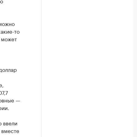
ую
 можно
какие-то
 может
доллар
е,
7,7
новные —
рии.
о ввели
 вместе