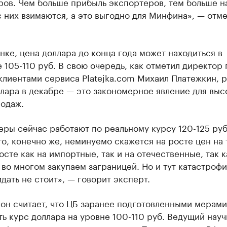
ов. Чем больше прибыль экспортеров, тем больше н
 них взимаются, а это выгодно для Минфина», — отм
нке, цена доллара до конца года может находиться в
 105-110 руб. В свою очередь, как отметил директор 
клиентами сервиса Platejka.com Михаил Платежкин, 
лара в декабре — это закономерное явление для выс
родаж.
ры сейчас работают по реальному курсу 120-125 руб
то, конечно же, неминуемо скажется на росте цен на 
сте как на импортные, так и на отечественные, так к
во многом закупаем заграницей. Но и тут катастроф
дать не стоит», — говорит эксперт.
он считает, что ЦБ заранее подготовленными мерами
ь курс доллара на уровне 100-110 руб. Ведущий нау