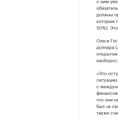
с ним уве
обязатель
должны п
которые 
50%). Это
Ольги Гог
доллара Ц
открытом 
наоборот,
«Это осту
ситуацию
с междун
финансово
что они н
был «в с
также сч