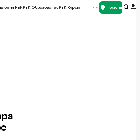
Тюмень
вления РБК
РБК Образование
РБК Курсы
рейтинги
Франшизы
Газета
Спецпроекты СПб
ты
ара
ре