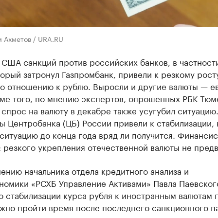
м Ахметов / URA.RU
 США санкций против российских банков, в частност
торый затронул Газпромбанк, привели к резкому рост
по отношению к рублю. Выросли и другие валюты — е
оме того, по мнению экспертов, опрошенных РБК Тюм
спрос на валюту в декабре также усугубил ситуацию
 Центробанка (ЦБ) России привели к стабилизации, 
ситуацию до конца года вряд ли получится. Финанси
 резкого укрепления отечественной валюты не предв
нению начальника отдела кредитного анализа и
номики «РСХБ Управление Активами» Павла Паевског
о стабилизации курса рубля к иностранным валютам 
жно пройти время после последнего санкционного па