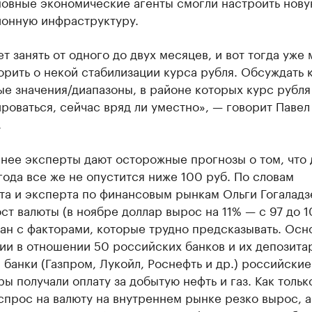
новные экономические агенты смогли настроить нов
ионную инфраструктуру.
т занять от одного до двух месяцев, и вот тогда уже
орить о некой стабилизации курса рубля. Обсуждать 
е значения/диапазоны, в районе которых курс рубля
роваться, сейчас вряд ли уместно», — говорит Павел
.
нее эксперты дают осторожные прогнозы о том, что 
года все же не опустится ниже 100 руб. По словам
та и эксперта по финансовым рынкам Ольги Гогаладз
ст валюты (в ноябре доллар вырос на 11% — с 97 до 10
зан с факторами, которые трудно предсказывать. Ос
ии в отношении 50 российских банков и их депозита
 банки (Газпром, Лукойл, Роснефть и др.) российские
ы получали оплату за добытую нефть и газ. Как тольк
спрос на валюту на внутреннем рынке резко вырос, а