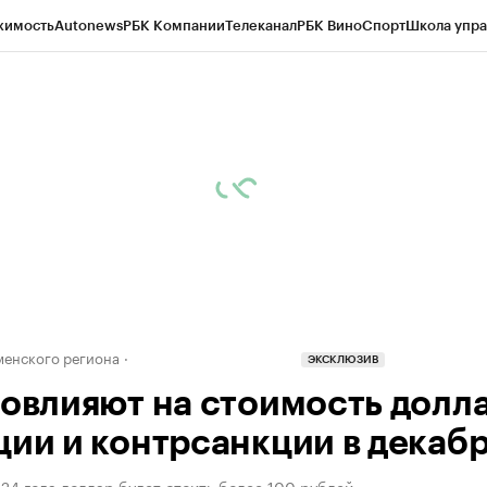
жимость
Autonews
РБК Компании
Телеканал
РБК Вино
Спорт
Школа упра
ипто
РБК Бизнес-среда
Дискуссионный клуб
Исследования
Кредитные 
Экономика
Бизнес
Технологии и медиа
Финансы
Рынок наличной валю
енского региона
ЭКСКЛЮЗИВ
повлияют на стоимость долл
ции и контрсанкции в декаб
24 года доллар будет стоить более 100 рублей