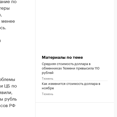
ание по
теры
,
е менее
сь.
я
Материалы по теме
Средняя стоимость доллара в
обменниках Тюмени превысила 110
рублей
роблемы
Тюмень
Как изменится стоимость доллара в
и ЦБ по
ноябре
явили,
Тюмень
бы рубль
нсов РФ