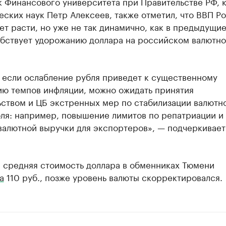
к Финансового университета при Правительстве РФ, 
ских наук Петр Алексеев, также отметил, что ВВП Р
т расти, но уже не так динамично, как в предыдущие
обствует удорожанию доллара на российском валютн
 если ослабление рубля приведет к существенному
ию темпов инфляции, можно ожидать принятия
ьством и ЦБ экстренных мер по стабилизации валютн
бля: например, повышение лимитов по репатриации и
валютной выручки для экспортеров», — подчеркивает
я средняя стоимость доллара в обменниках Тюмени
а
110 руб., позже уровень валюты скорректировался.