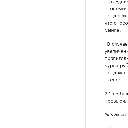
сотрудни
экономиче
продолжае
что спос
рынке.
«В случае
увеличен
правител
курса ру
продаже 
эксперт.
27 ноябр
превысил
Авторы
Теги