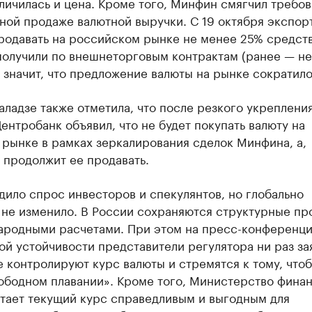
личилась и цена. Кроме того, Минфин смягчил требов
ной продаже валютной выручки. С 19 октября экспор
родавать на российском рынке не менее 25% средств
получили по внешнеторговым контрактам (ранее — н
 значит, что предложение валюты на рынке сократило
аладзе также отметила, что после резкого укреплени
ентробанк объявил, что не будет покупать валюту на
рынке в рамках зеркалирования сделок Минфина, а,
 продолжит ее продавать.
дило спрос инвесторов и спекулянтов, но глобально
 не изменило. В России сохраняются структурные п
ародными расчетами. При этом на пресс-конференци
й устойчивости представители регулятора ни раз за
е контролируют курс валюты и стремятся к тому, что
вободном плавании». Кроме того, Министерство фина
итает текущий курс справедливым и выгодным для