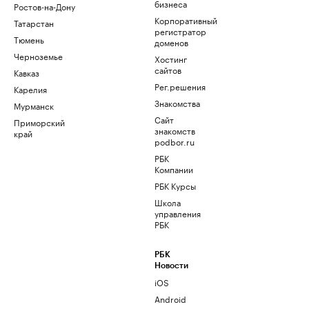
бизнеса
Ростов-на-Дону
Корпоративный
Татарстан
регистратор
Тюмень
доменов
Черноземье
Хостинг
сайтов
Кавказ
Рег.решения
Карелия
Знакомства
Мурманск
Сайт
Приморский
знакомств
край
podbor.ru
РБК
Компании
РБК Курсы
Школа
управления
РБК
РБК
Новости
iOS
Android