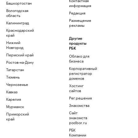
Контактная
Башкортостан
информация
Вологодская
Редакция
область
Размещение
Калининград
рекламы
Краснодарский
край
Другие
Нижний
продукты
Новгород
РБК
Пермский край
Облако для
бизнеса
Ростов-на-Дону
Корпоративный
Татарстан
регистратор
Тюмень
доменов
Черноземье
Хостинг
сайтов
Кавказ
Рег.решения
Карелия
Знакомства
Мурманск
Сайт
Приморский
знакомств
край
podbor.ru
РБК
Компании