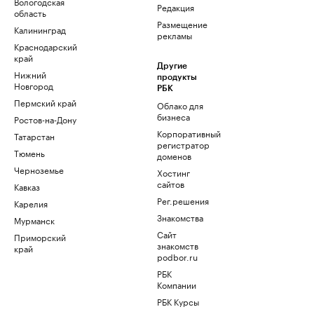
Вологодская
Редакция
область
Размещение
Калининград
рекламы
Краснодарский
край
Другие
Нижний
продукты
Новгород
РБК
Пермский край
Облако для
бизнеса
Ростов-на-Дону
Корпоративный
Татарстан
регистратор
Тюмень
доменов
Черноземье
Хостинг
сайтов
Кавказ
Рег.решения
Карелия
Знакомства
Мурманск
Сайт
Приморский
знакомств
край
podbor.ru
РБК
Компании
РБК Курсы