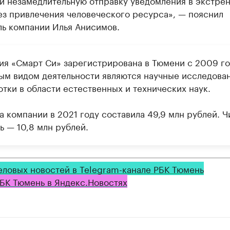
 и незамедлительную отправку уведомления в экстре
ез привлечения человеческого ресурса», — пояснил
ль компании Илья Анисимов.
ия «Смарт Си» зарегистрирована в Тюмени с 2009 го
ым видом деятельности являются научные исследован
тки в области естественных и технических наук.
 компании в 2021 году составила 49,9 млн рублей. Ч
ь — 10,8 млн рублей.
еловых новостей в Telegram-канале РБК Тюмень
БК Тюмень в Яндекс.Новостях