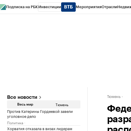
Подписка на РБК
Инвестиции
Мероприятия
Отрасли
Недви
РБК Life
Тренды
Визионеры
Национальные проекты
Город
Стиль
Кр
Конференции СПб
Спецпроекты
Проверка контрагентов
Политика
Тюмень
Все новости
Тюмень
Весь мир
Феде
Против Катерины Гордеевой завели
уголовное дело
разр
Политика
Хорватия отказала в визах лидерам
расп