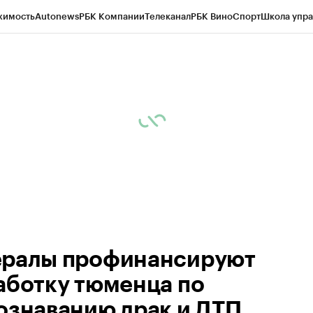
жимость
Autonews
РБК Компании
Телеканал
РБК Вино
Спорт
Школа упра
ипто
РБК Бизнес-среда
Дискуссионный клуб
Исследования
Кредитные 
Экономика
Бизнес
Технологии и медиа
Финансы
Рынок наличной валю
ралы профинансируют
аботку тюменца по
ознаванию драк и ДТП