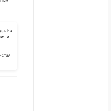
нные
да. Ее
ия и
истая