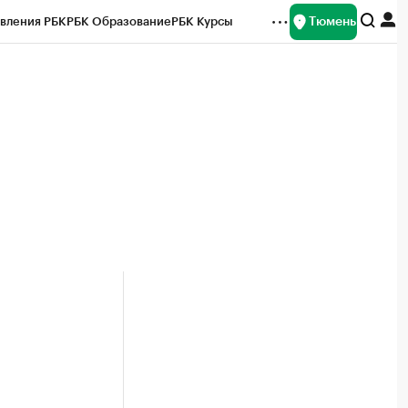
Тюмень
вления РБК
РБК Образование
РБК Курсы
рейтинги
Франшизы
Газета
Спецпроекты СПб
ты