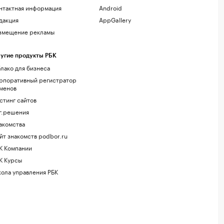
нтактная информация
Android
дакция
AppGallery
змещение рекламы
угие продукты РБК
лако для бизнеса
рпоративный регистратор
менов
стинг сайтов
г.решения
акомства
йт знакомств podbor.ru
К Компании
К Курсы
ола управления РБК