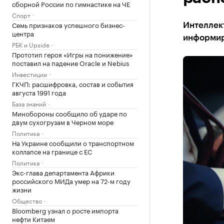
сборной России по гимнастике на ЧЕ
Спорт
Семь признаков успешного бизнес-
Интеллект
центра
информир
РБК и Upside
Прототип героя «Игры на понижение»
поставил на падение Oracle и Nebius
Инвестиции
ГКЧП: расшифровка, состав и события
августа 1991 года
База знаний
Минобороны сообщило об ударе по
двум сухогрузам в Черном море
Политика
На Украине сообщили о транспортном
коллапсе на границе с ЕС
Политика
Экс-глава департамента Африки
российского МИДа умер на 72-м году
жизни
Общество
Bloomberg узнал о росте импорта
нефти Китаем