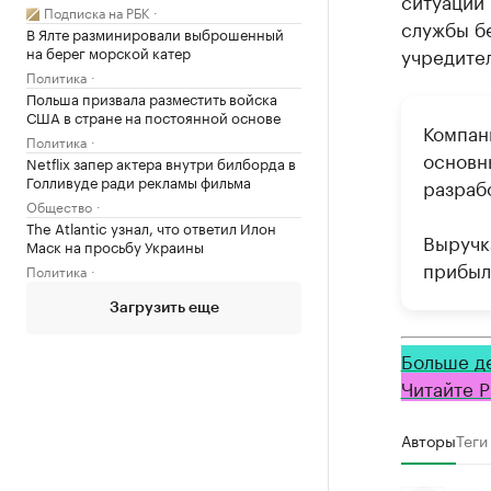
ситуаций
Подписка на РБК
службы б
В Ялте разминировали выброшенный
на берег морской катер
учредите
Политика
Польша призвала разместить войска
США в стране на постоянной основе
Компан
Политика
основн
Netflix запер актера внутри билборда в
Голливуде ради рекламы фильма
разрабо
Общество
The Atlantic узнал, что ответил Илон
Выручка
Маск на просьбу Украины
прибыл
Политика
Загрузить еще
Больше д
Читайте Р
Авторы
Теги