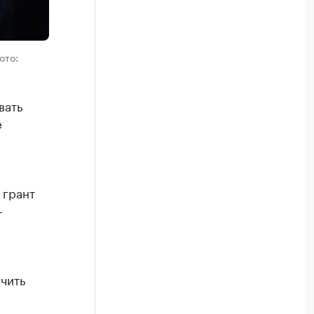
ото:
вать
е
 грант
-
чить