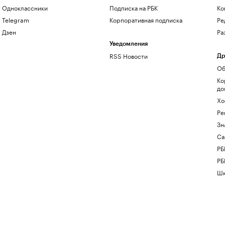
Одноклассники
Подписка на РБК
Ко
Telegram
Корпоративная подписка
Ре
Дзен
Ра
Уведомления
RSS Новости
Др
Об
Ко
до
Хо
Ре
Зн
Са
РБ
РБ
Шк