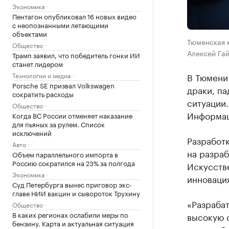
Экономика
Пентагон опубликовал 16 новых видео
с неопознанными летающими
объектами
Тюменская 
Общество
Алексей Гай
Трамп заявил, что победитель гонки ИИ
станет лидером
Технологии и медиа
В Тюмени 
Porsche SE призвал Volkswagen
драки, п
сократить расходы
ситуации.
Общество
Информац
Когда ВС России отменяет наказание
для пьяных за рулем. Список
исключений
Разработк
Авто
на разраб
Объем параллельного импорта в
Россию сократился на 23% за полгода
Искусств
Экономика
инноваци
Суд Петербурга вынес приговор экс-
главе НИИ вакцин и сывороток Трухину
«Разраба
Общество
В каких регионах ослабили меры по
высокую 
бензину. Карта и актуальная ситуация