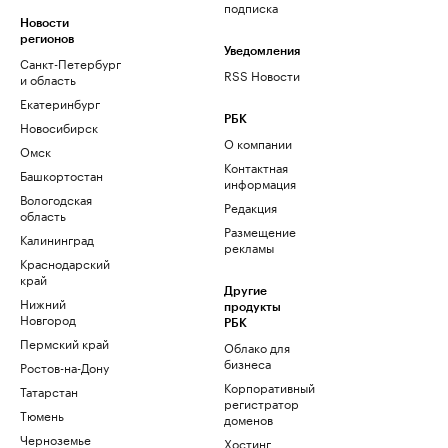
подписка
Новости
регионов
Уведомления
Санкт-Петербург
RSS Новости
и область
Екатеринбург
РБК
Новосибирск
О компании
Омск
Контактная
Башкортостан
информация
Вологодская
Редакция
область
Размещение
Калининград
рекламы
Краснодарский
край
Другие
Нижний
продукты
Новгород
РБК
Пермский край
Облако для
бизнеса
Ростов-на-Дону
Корпоративный
Татарстан
регистратор
Тюмень
доменов
Черноземье
Хостинг