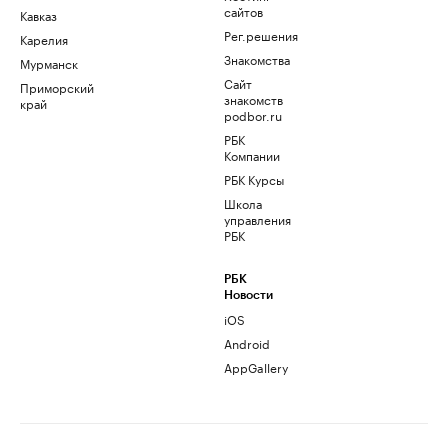
сайтов
Кавказ
Рег.решения
Карелия
Знакомства
Мурманск
Сайт
Приморский
знакомств
край
podbor.ru
РБК
Компании
РБК Курсы
Школа
управления
РБК
РБК
Новости
iOS
Android
AppGallery