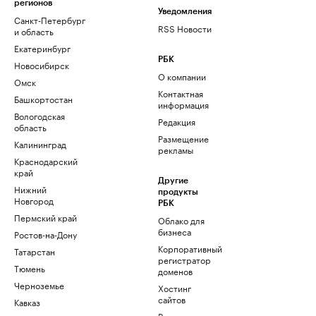
регионов
Уведомления
Санкт-Петербург
RSS Новости
и область
Екатеринбург
РБК
Новосибирск
О компании
Омск
Контактная
Башкортостан
информация
Вологодская
Редакция
область
Размещение
Калининград
рекламы
Краснодарский
край
Другие
Нижний
продукты
Новгород
РБК
Пермский край
Облако для
бизнеса
Ростов-на-Дону
Корпоративный
Татарстан
регистратор
Тюмень
доменов
Черноземье
Хостинг
сайтов
Кавказ
Рег.решения