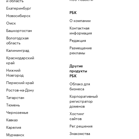
и область
Екатеринбург
РБК
Новосибирск
О компании
Омск
Контактная
Башкортостан
информация
Вологодская
Редакция
область
Размещение
Калининград
рекламы
Краснодарский
край
Другие
Нижний
продукты
Новгород
РБК
Пермский край
Облако для
бизнеса
Ростов-на-Дону
Корпоративный
Татарстан
регистратор
Тюмень
доменов
Черноземье
Хостинг
сайтов
Кавказ
Рег.решения
Карелия
Знакомства
Мурманск