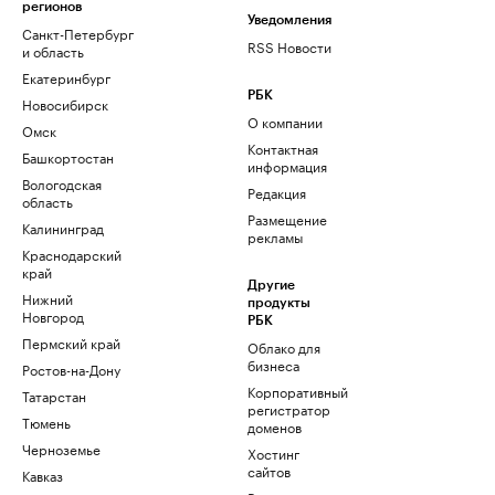
регионов
Уведомления
Санкт-Петербург
RSS Новости
и область
Екатеринбург
РБК
Новосибирск
О компании
Омск
Контактная
Башкортостан
информация
Вологодская
Редакция
область
Размещение
Калининград
рекламы
Краснодарский
край
Другие
Нижний
продукты
Новгород
РБК
Пермский край
Облако для
бизнеса
Ростов-на-Дону
Корпоративный
Татарстан
регистратор
Тюмень
доменов
Черноземье
Хостинг
сайтов
Кавказ