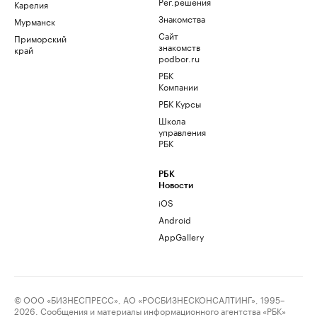
Рег.решения
Карелия
Знакомства
Мурманск
Сайт
Приморский
знакомств
край
podbor.ru
РБК
Компании
РБК Курсы
Школа
управления
РБК
РБК
Новости
iOS
Android
AppGallery
© ООО «БИЗНЕСПРЕСС», АО «РОСБИЗНЕСКОНСАЛТИНГ», 1995–
2026. Сообщения и материалы информационного агентства «РБК»