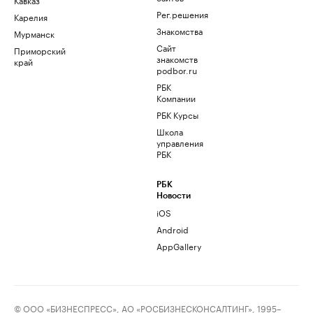
Рег.решения
Карелия
Знакомства
Мурманск
Сайт
Приморский
знакомств
край
podbor.ru
РБК
Компании
РБК Курсы
Школа
управления
РБК
РБК
Новости
iOS
Android
AppGallery
© ООО «БИЗНЕСПРЕСС», АО «РОСБИЗНЕСКОНСАЛТИНГ», 1995–