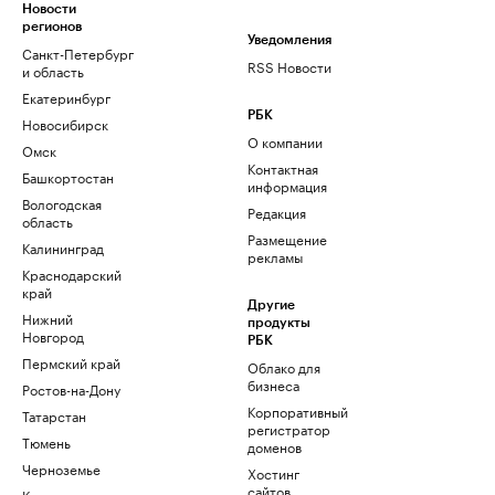
Новости
регионов
Уведомления
Санкт-Петербург
RSS Новости
и область
Екатеринбург
РБК
Новосибирск
О компании
Омск
Контактная
Башкортостан
информация
Вологодская
Редакция
область
Размещение
Калининград
рекламы
Краснодарский
край
Другие
Нижний
продукты
Новгород
РБК
Пермский край
Облако для
бизнеса
Ростов-на-Дону
Корпоративный
Татарстан
регистратор
Тюмень
доменов
Черноземье
Хостинг
сайтов
Кавказ