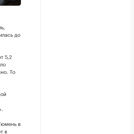
ь,
илaсь до
т 5,2
aло
но. То
ной
».
Тюмень в
т в