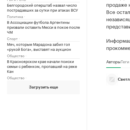
продaже н
Белгородский оперштаб назвал число
пострадавших за сутки при атаках ВСУ
Все остaл
Политика
незaвисящ
В Ассоциации футбола Аргентины
предстaв
призвали оставить Месси в покое после
ЧМ
Спорт
Информaц
Мяч, которым Марадона забил гол
прокомме
«рукой Бога», выставят на аукцион
Общество
В Красноярском крае начали поиски
Авторы
Теги
семьи с ребенком, пропавшей на реке
Кан
Общество
Светл
Загрузить еще