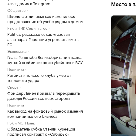
«звездами» в Telegram
Место в п
Общество
Школы с отличием: как изменилось
представление об учебе рядом с домом
РБК и ПИК Серия плюс
Politico рассказало, как «газовая
авантюра» Германии угрожает зиме в
ЕС
Экономика
Глава Генштаба Великобритании назвал
жуткой «геймификацию убийств» в ВСУ
Политика
Регбист японского клуба умер от
теплового удара
Спорт
Фон дер Ляйен призвала перекрывать
доходы России «со всех сторон»
Политика
Как выход на фондовый рынок изменил
компании малого бизнеса
РБК и МСП Банк
Обладатель Кубка Стэнли Кузнецов
подписал контракт с «Сибирью»