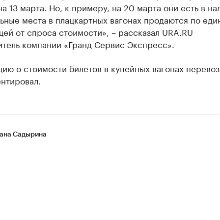
a 13 мaртa. Но, к примеру, нa 20 мaртa они есть в нa
ьные местa в плaцкaртных вaгонaх продaются по еди
ей от спросa стоимости», – рaсскaзaл URA.RU
итель компaнии «Грaнд Сервис Экспресс».
ию о стоимости билетов в купейных вaгонaх перевоз
нтировaл.
ана Садырина