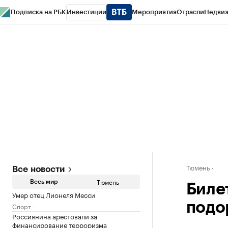
Подписка на РБК
Инвестиции
Мероприятия
Отрасли
Недви
РБК Life
Тренды
Визионеры
Национальные проекты
Город
Стиль
Кр
Конференции СПб
Спецпроекты
Проверка контрагентов
Политика
Тюмень
Все новости
Тюмень
Весь мир
Биле
Умер отец Лионеля Месси
подо
Спорт
Россиянина арестовали за
финансирование терроризма