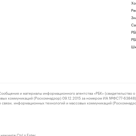
Хо
Ре
Зн
Са
РБ
РБ
Шк
ения и материалы информационного агентства «РБК» (свидетельство о 
овых коммуникаций (Роскомнадзор) 09.12.2015 за номером ИА №ФС77-63848) 
 связи, информационных технологий и массовых коммуникаций (Роскомнадз
нажмите Ctrl + Enter