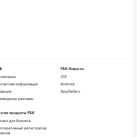
К
РБК Новости
компании
iOS
нтактная информация
Android
дакция
AppGallery
змещение рекламы
угие продукты РБК
лако для бизнеса
рпоративный регистратор
менов