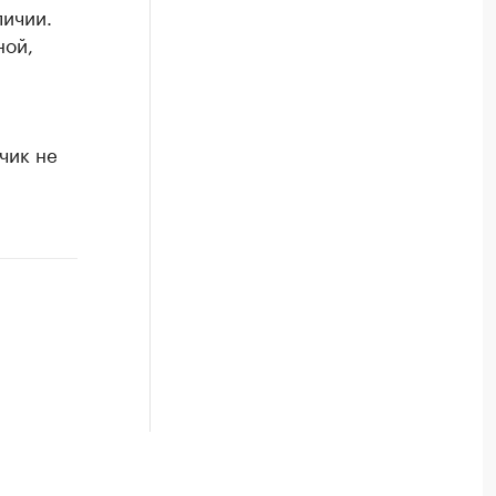
личии.
ной,
чик не