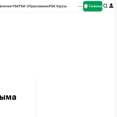
Тюмень
вления РБК
РБК Образование
РБК Курсы
рейтинги
Франшизы
Газета
Спецпроекты СПб
ты
рымa