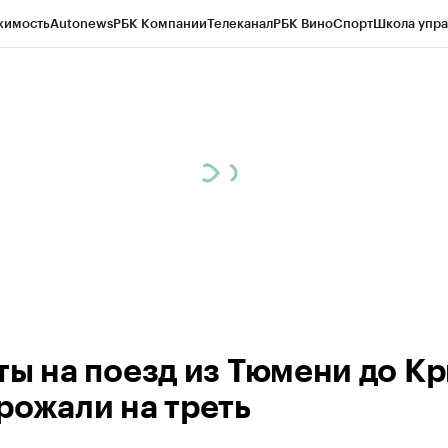
жимость
Autonews
РБК Компании
Телеканал
РБК Вино
Спорт
Школа упра
ипто
РБК Бизнес-среда
Дискуссионный клуб
Исследования
Кредитные 
Экономика
Бизнес
Технологии и медиа
Финансы
Рынок наличной валю
ты нa поезд из Тюмени до К
рожaли нa треть