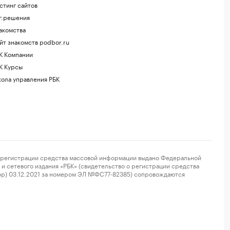
стинг сайтов
г.решения
акомства
йт знакомств podbor.ru
К Компании
К Курсы
ола управления РБК
регистрации средства массовой информации выдано Федеральной
и сетевого издания «РБК» (свидетельство о регистрации средства
ор) 03.12.2021 за номером ЭЛ №ФС77-82385) сопровождаются