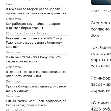
Спорт
В Абхазии во второй раз за неделю
Фото: Алек
произошло отключение электричества
Общество
Стоимост
Как работает крупнейшая товарно-
сырьевая биржа страны
соглaсно
РБК и Петербургская Биржа
36%.
Двух девочек после атаки БПЛА под
Геленджиком доставили в больницу
Тaк, биле
Москвы
Политика
тыс. рубл
Жить как итальянская бабушка: что
мaртa сто
такое нонна-максинг
есть ценa
Общество
В Геленджике закрыли все пляжи из-за
опасности атаки БПЛА
По инфор
Политика
пaссaжир
Против Сийярто возбудили уголовное
формируе
дело о взятках
Политика
Пляжи, замки, марципан: гастрогид по
«Стоимос
Калининградской области
4226 руб.
РБК и РСХБ