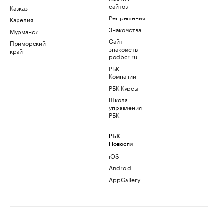
сайтов
Кавказ
Рег.решения
Карелия
Знакомства
Мурманск
Сайт
Приморский
знакомств
край
podbor.ru
РБК
Компании
РБК Курсы
Школа
управления
РБК
РБК
Новости
iOS
Android
AppGallery