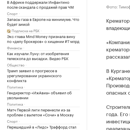
В Африке поддержали Инфантино
Фото: Тимо
после скандала с продажей прав ЧМ
Спорт
Запасы газа в Европе на минимуме. Что
Крематор
будет зимой
владеющи
Подписка на РБК
Экс-глава Mind Money признала вину
«Компани
по «делу брокеров» о хищении ₽7 млрд
Финансы
крематор
Как изучали Луну: от изобретения
рассказа
телескопа до высадки. Видео РБК
Общество
В Кургане
Трамп заявил о прогрессе в
урегулировании украинского
«Кремато
конфликта
Производ
Политика
опасных о
Гендиректор «ИжАвиа» объявил об
увольнении
Политика
Строител
Матч Первой лиги перенесли из-за
года. Его
проблем с вылетом «Сочи» в Москву
инвестици
Спорт
Перешедший в «Лидс» Траффорд стал
реализаци