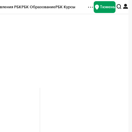
Тюмень
вления РБК
РБК Образование
РБК Курсы
рейтинги
Франшизы
Газета
Спецпроекты СПб
ты