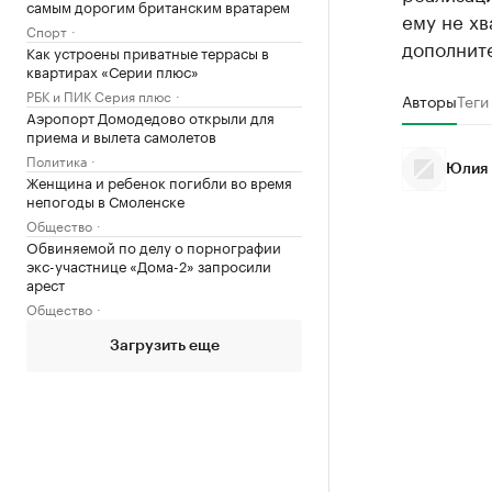
самым дорогим британским вратарем
ему не хв
Спорт
дополните
Как устроены приватные террасы в
квартирах «Серии плюс»
РБК и ПИК Серия плюс
Авторы
Теги
Аэропорт Домодедово открыли для
приема и вылета самолетов
Политика
Юлия 
Женщина и ребенок погибли во время
непогоды в Смоленске
Общество
Обвиняемой по делу о порнографии
экс-участнице «Дома-2» запросили
арест
Общество
Загрузить еще