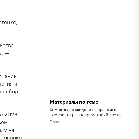
стенко,
ьства
», —
мпании
огия и
ся сбор
Материалы по теме
Комната для свидания с прахом: в
о 2028
Тюмени открылся крематорий. Фото
ъем
Тюмень
оду на
, однако