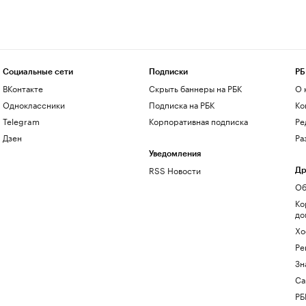
Социальные сети
Подписки
РБ
ВКонтакте
Скрыть баннеры на РБК
О 
Одноклассники
Подписка на РБК
Ко
Telegram
Корпоративная подписка
Ре
Дзен
Ра
Уведомления
RSS Новости
Др
Об
Ко
до
Хо
Ре
Зн
Са
РБ