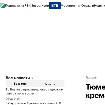
Подписка на РБК
Инвестиции
Мероприятия
Отрасли
Недви
РБК Life
Тренды
Визионеры
Национальные проекты
Город
Стиль
Кр
Конференции СПб
Спецпроекты
Проверка контрагентов
Политика
Тюмень
Все новости
Тюмень
Весь мир
Тюме
Во Внуково предупредили о задержках
рейсов из-за грозы
крем
Общество
В Саудовской Аравии сообщили об 11