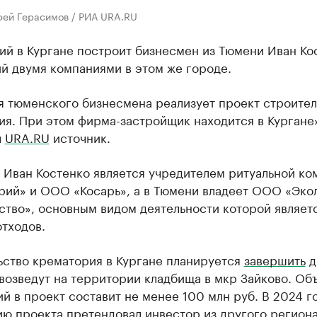
фей Герасимов / РИА URA.RU
ий в Кургане построит бизнесмен из Тюмени Иван Ко
й двумя компаниями в этом же городе.
я тюменского бизнесмена реализует проект строител
ия. При этом фирма-застройщик находится в Кургане
л
URA.RU
источник.
 Иван Костенко является учредителем ритуальной ко
рий» и ООО «Косарь», а в Тюмени владеет ООО «Экол
ство», основным видом деятельности которой являет
тходов.
ьство крематория в Кургане планируется
завершить
д
 возведут на территории кладбища в мкр Зайково. Об
й в проект составит не менее 100 млн руб. В 2024 г
ю проекта претендовал инвестор из другого региона