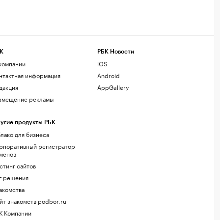
К
РБК Новости
компании
iOS
нтактная информация
Android
дакция
AppGallery
змещение рекламы
угие продукты РБК
лако для бизнеса
рпоративный регистратор
менов
стинг сайтов
г.решения
акомства
йт знакомств podbor.ru
К Компании