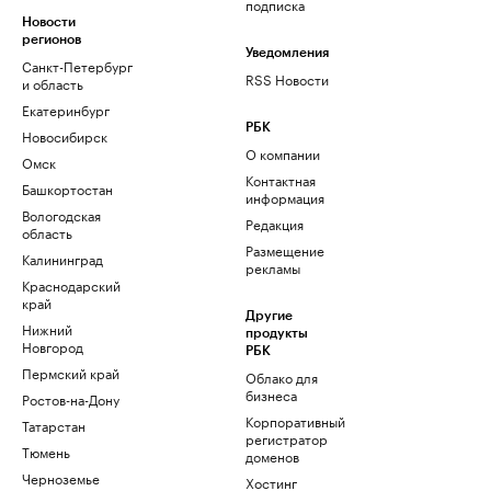
подписка
Новости
регионов
Уведомления
Санкт-Петербург
RSS Новости
и область
Екатеринбург
РБК
Новосибирск
О компании
Омск
Контактная
Башкортостан
информация
Вологодская
Редакция
область
Размещение
Калининград
рекламы
Краснодарский
край
Другие
Нижний
продукты
Новгород
РБК
Пермский край
Облако для
бизнеса
Ростов-на-Дону
Корпоративный
Татарстан
регистратор
Тюмень
доменов
Черноземье
Хостинг