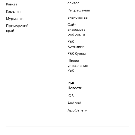
сайтов
Кавказ
Рег.решения
Карелия
Знакомства
Мурманск
Сайт
Приморский
знакомств
край
podbor.ru
РБК
Компании
РБК Курсы
Школа
управления
РБК
РБК
Новости
iOS
Android
AppGallery