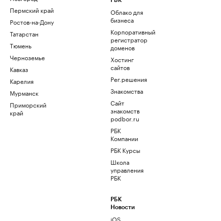
РБК
Пермский край
Облако для
бизнеса
Ростов-на-Дону
Корпоративный
Татарстан
регистратор
Тюмень
доменов
Черноземье
Хостинг
сайтов
Кавказ
Рег.решения
Карелия
Знакомства
Мурманск
Сайт
Приморский
знакомств
край
podbor.ru
РБК
Компании
РБК Курсы
Школа
управления
РБК
РБК
Новости
iOS