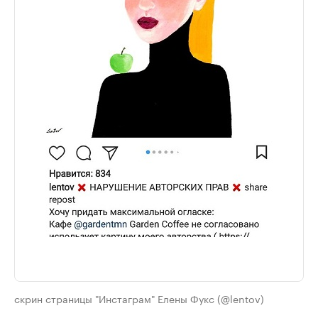
скрин страницы "Инстаграм" Елены Фукс (@lentov)