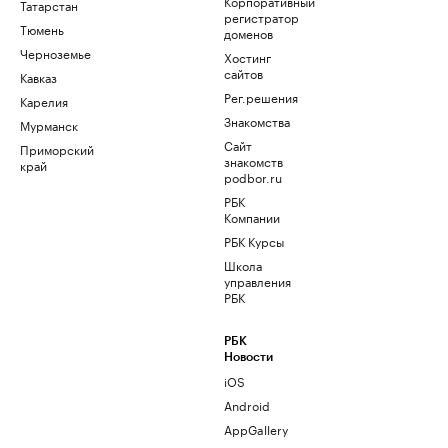
Корпоративный
Татарстан
регистратор
Тюмень
доменов
Черноземье
Хостинг
сайтов
Кавказ
Рег.решения
Карелия
Знакомства
Мурманск
Сайт
Приморский
знакомств
край
podbor.ru
РБК
Компании
РБК Курсы
Школа
управления
РБК
РБК
Новости
iOS
Android
AppGallery