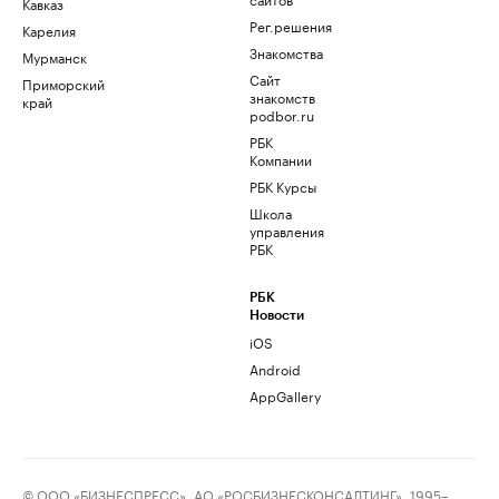
Кавказ
Рег.решения
Карелия
Знакомства
Мурманск
Сайт
Приморский
знакомств
край
podbor.ru
РБК
Компании
РБК Курсы
Школа
управления
РБК
РБК
Новости
iOS
Android
AppGallery
© ООО «БИЗНЕСПРЕСС», АО «РОСБИЗНЕСКОНСАЛТИНГ», 1995–