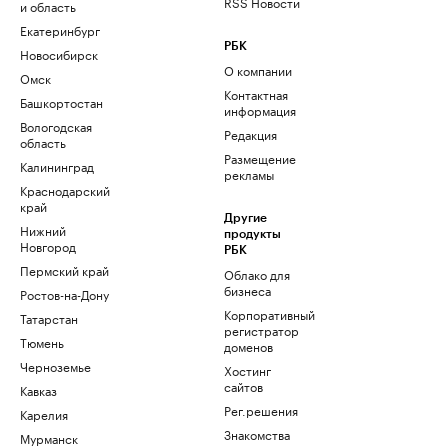
RSS Новости
и область
Екатеринбург
РБК
Новосибирск
О компании
Омск
Контактная
Башкортостан
информация
Вологодская
Редакция
область
Размещение
Калининград
рекламы
Краснодарский
край
Другие
Нижний
продукты
Новгород
РБК
Пермский край
Облако для
бизнеса
Ростов-на-Дону
Корпоративный
Татарстан
регистратор
Тюмень
доменов
Черноземье
Хостинг
сайтов
Кавказ
Рег.решения
Карелия
Знакомства
Мурманск