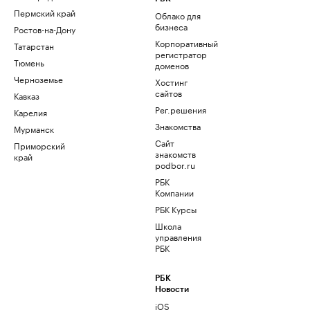
Пермский край
Облако для
бизнеса
Ростов-на-Дону
Корпоративный
Татарстан
регистратор
Тюмень
доменов
Черноземье
Хостинг
сайтов
Кавказ
Рег.решения
Карелия
Знакомства
Мурманск
Сайт
Приморский
знакомств
край
podbor.ru
РБК
Компании
РБК Курсы
Школа
управления
РБК
РБК
Новости
iOS