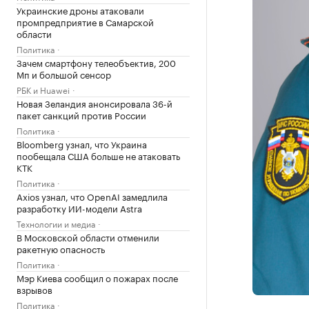
Украинские дроны атаковали
промпредприятие в Самарской
области
Политика
Зачем смартфону телеобъектив, 200
Мп и большой сенсор
РБК и Huawei
Новая Зеландия анонсировала 36-й
пакет санкций против России
Политика
Bloomberg узнал, что Украина
пообещала США больше не атаковать
КТК
Политика
Axios узнал, что OpenAI замедлила
разработку ИИ-модели Astra
Технологии и медиа
В Московской области отменили
ракетную опасность
Политика
Мэр Киева сообщил о пожарах после
взрывов
Политика