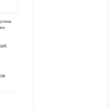
утина
оен
ook
,
ров