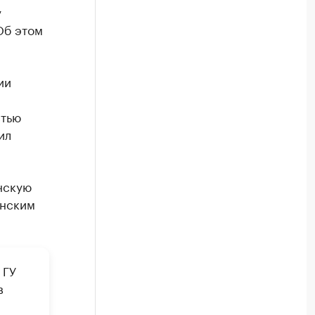
у
Об этом
ии
стью
ил
нскую
енским
 ГУ
в