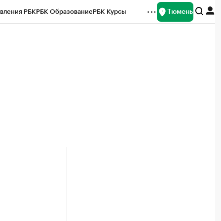
Тюмень
вления РБК
РБК Образование
РБК Курсы
рейтинги
Франшизы
Газета
Спецпроекты СПб
ты