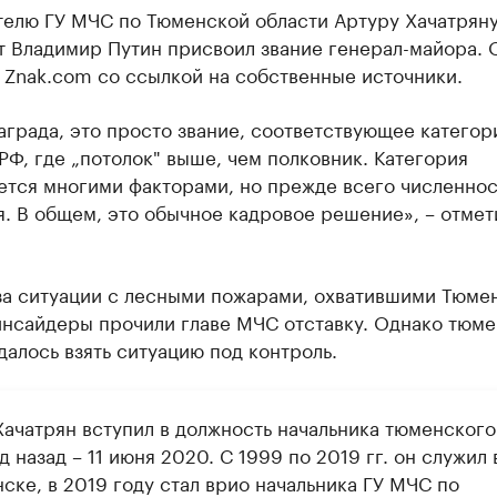
телю ГУ МЧС по Тюменской области Артуру Хачатрян
т Владимир Путин присвоил звание генерал-майора. 
 Znak.com со ссылкой на собственные источники.
аграда, это просто звание, соответствующее категор
РФ, где „потолок" выше, чем полковник. Категория
ется многими факторами, но прежде всего численно
. В общем, это обычное кадровое решение», – отмет
-за ситуации с лесными пожарами, охватившими Тюме
 инсайдеры прочили главе МЧС отставку. Однако тюм
далось взять ситуацию под контроль.
Хачатрян вступил в должность начальника тюменского
 назад – 11 июня 2020. С 1999 по 2019 гг. он служил 
ске, в 2019 году стал врио начальника ГУ МЧС по