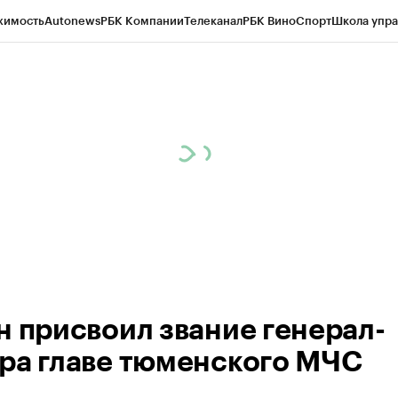
жимость
Autonews
РБК Компании
Телеканал
РБК Вино
Спорт
Школа упра
ипто
РБК Бизнес-среда
Дискуссионный клуб
Исследования
Кредитные 
Экономика
Бизнес
Технологии и медиа
Финансы
Рынок наличной валю
н присвоил звание генерал-
ра главе тюменского МЧС