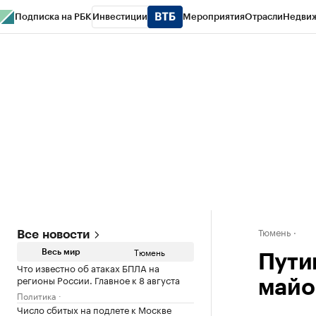
Подписка на РБК
Инвестиции
Мероприятия
Отрасли
Недви
РБК Life
Тренды
Визионеры
Национальные проекты
Город
Стиль
Кр
Конференции СПб
Спецпроекты
Проверка контрагентов
Политика
Тюмень
Все новости
Тюмень
Весь мир
Пути
Что известно об атаках БПЛА на
регионы России. Главное к 8 августа
майо
Политика
Число сбитых на подлете к Москве