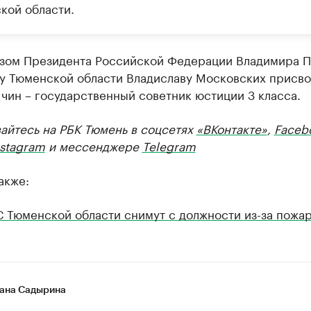
кой области.
азом Президента Российской Федерации Владимира П
у Тюменской области Владиславу Московских присв
чин – государственный советник юстиции 3 класса.
айтесь на РБК Тюмень в соцсетях
«ВКонтакте»
,
Faceb
nstagram
и мессенджере
Telegram
акже:
С Тюменской области снимут с должности из-за пожа
ана Садырина