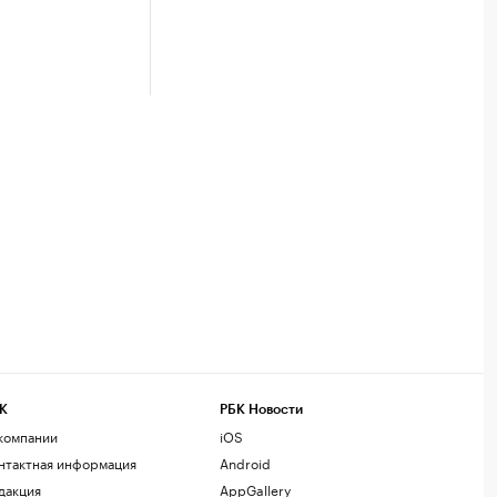
К
РБК Новости
компании
iOS
нтактная информация
Android
дакция
AppGallery