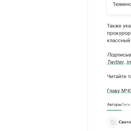
Тюменс
Также ук
прокурор
классный 
Подписыв
Twitter
,
I
Читайте т
Главу МЧ
Авторы
Теги
Светл