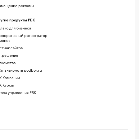
змещение рекламы
угие продукты РБК
лако для бизнеса
рпоративный регистратор
менов
стинг сайтов
г.решения
акомства
йт знакомств podbor.ru
К Компании
К Курсы
ола управления РБК