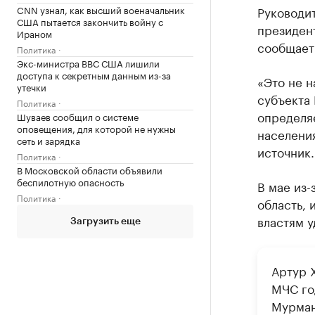
Руководи
CNN узнал, как высший военачальник
США пытается закончить войну с
президен
Ираном
сообщает
Политика
Экс-министра ВВС США лишили
доступа к секретным данным из-за
«Это не н
утечки
субъекта 
Политика
определя
Шуваев сообщил о системе
оповещения, для которой не нужны
населения
сеть и зарядка
источник.
Политика
В Московской области объявили
беспилотную опасность
В мае из
Политика
область,
властям у
Загрузить еще
Артур 
МЧС год
Мурман