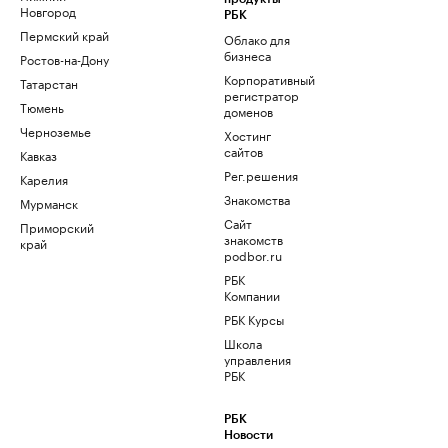
Новгород
РБК
Пермский край
Облако для
бизнеса
Ростов-на-Дону
Корпоративный
Татарстан
регистратор
Тюмень
доменов
Черноземье
Хостинг
сайтов
Кавказ
Рег.решения
Карелия
Знакомства
Мурманск
Сайт
Приморский
знакомств
край
podbor.ru
РБК
Компании
РБК Курсы
Школа
управления
РБК
РБК
Новости