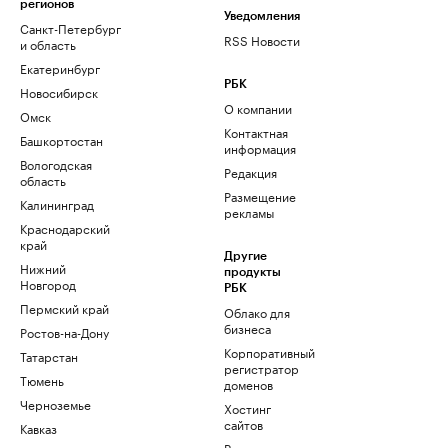
регионов
Уведомления
Санкт-Петербург
RSS Новости
и область
Екатеринбург
РБК
Новосибирск
О компании
Омск
Контактная
Башкортостан
информация
Вологодская
Редакция
область
Размещение
Калининград
рекламы
Краснодарский
край
Другие
Нижний
продукты
Новгород
РБК
Пермский край
Облако для
бизнеса
Ростов-на-Дону
Корпоративный
Татарстан
регистратор
Тюмень
доменов
Черноземье
Хостинг
сайтов
Кавказ
Рег.решения