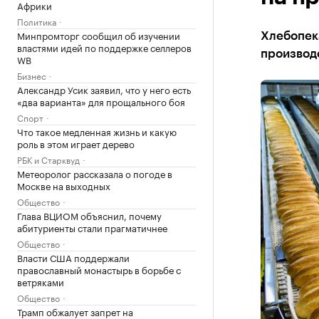
Африки
Политика
Минпромторг сообщил об изучении
Хлебопек
властями идей по поддержке селлеров
производ
WB
Бизнес
Александр Усик заявил, что у него есть
«два варианта» для прощального боя
Спорт
Что такое медленная жизнь и какую
роль в этом играет дерево
РБК и Старквуд
Метеоролог рассказала о погоде в
Москве на выходных
Общество
Глава ВЦИОМ объяснил, почему
абитуриенты стали прагматичнее
Общество
Власти США поддержали
православный монастырь в борьбе с
ветряками
Общество
Трамп обжалует запрет на