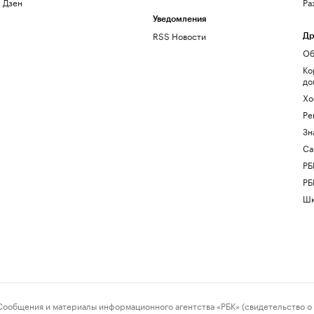
Дзен
Ра
Уведомления
RSS Новости
Др
Об
Ко
до
Хо
Ре
Зн
Са
РБ
РБ
Шк
ения и материалы информационного агентства «РБК» (свидетельство о 