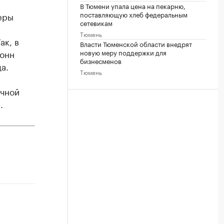
В Тюмени упала цена на пекарню,
поставляющую хлеб федеральным
еры
сетевикам
Тюмень
ак, в
Власти Тюменской области внедрят
новую меру поддержки для
тонн
бизнесменов
а.
Тюмень
очной
.