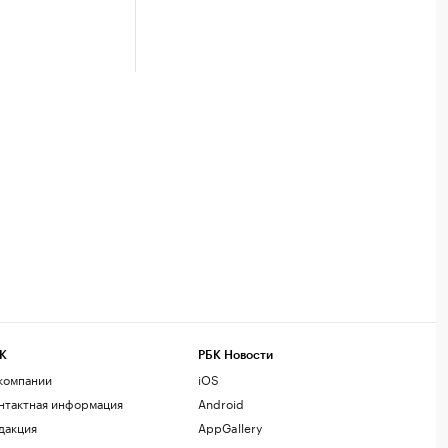
К
РБК Новости
компании
iOS
нтактная информация
Android
дакция
AppGallery