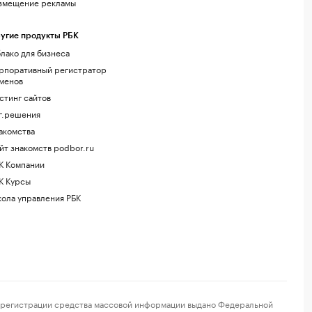
змещение рекламы
угие продукты РБК
лако для бизнеса
рпоративный регистратор
менов
стинг сайтов
г.решения
акомства
йт знакомств podbor.ru
К Компании
К Курсы
ола управления РБК
регистрации средства массовой информации выдано Федеральной