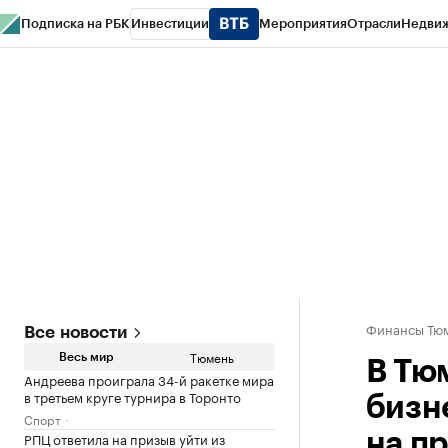
Подписка на РБК
Инвестиции
Мероприятия
Отрасли
Недви
РБК Life
Тренды
Визионеры
Национальные проекты
Город
Стиль
Кр
Конференции СПб
Спецпроекты
Проверка контрагентов
Политика
Финансы Тюм
Все новости
Тюмень
Весь мир
В Тю
Андреева проиграла 34-й ракетке мира
в третьем круге турнира в Торонто
бизн
Спорт
РПЦ ответила на призыв уйти из
на п