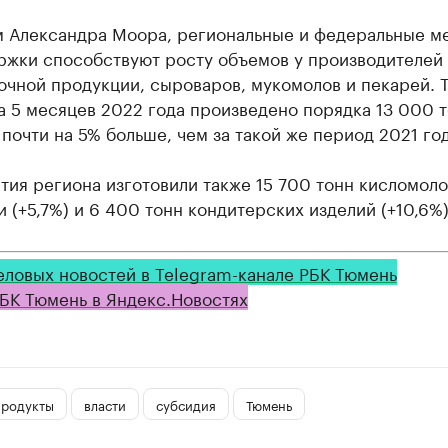
м Александра Моора, региональные и федеральные м
ржки способствуют росту объемов у производителей
чной продукции, сыроваров, мукомолов и пекарей. Т
а 5 месяцев 2022 года произведено порядка 13 000 
 почти на 5% больше, чем за такой же период 2021 год
тия региона изготовили также 15 700 тонн кисломол
 (+5,7%) и 6 400 тонн кондитерских изделий (+10,6%)
еловых новостей в Telegram-канале РБК Тюмень
БК Тюмень в Яндекс.Новостях
продукты
власти
субсидия
Тюмень