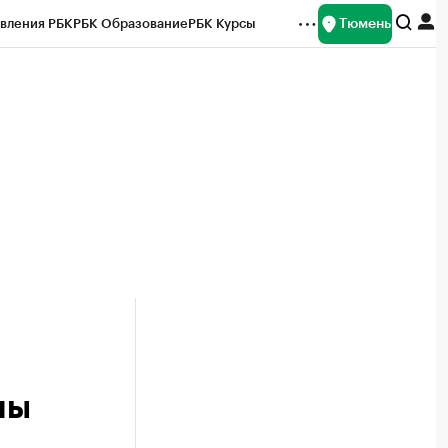
Тюмень
вления РБК
РБК Образование
РБК Курсы
рейтинги
Франшизы
Газета
Спецпроекты СПб
ты
ны