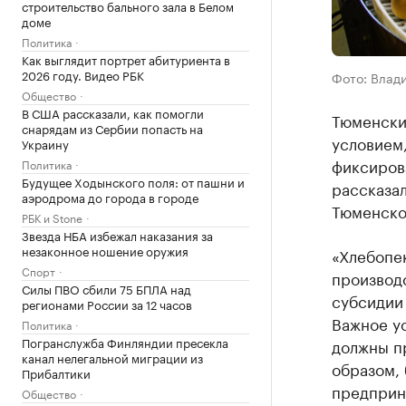
строительство бального зала в Белом
доме
Политика
Как выглядит портрет абитуриента в
2026 году. Видео РБК
Фото: Влад
Общество
В США рассказали, как помогли
Тюменски
снарядам из Сербии попасть на
условием,
Украину
фиксиров
Политика
Будущее Ходынского поля: от пашни и
рассказал
аэродрома до города в городе
Тюменско
РБК и Stone
Звезда НБА избежал наказания за
незаконное ношение оружия
«Хлебопе
Спорт
производс
Силы ПВО сбили 75 БПЛА над
субсидии 
регионами России за 12 часов
Важное у
Политика
Погранслужба Финляндии пресекла
должны п
канал нелегальной миграции из
образом,
Прибалтики
предприни
Общество