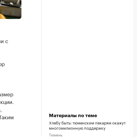
и с
ор
азмер
кции.
,
Таким
Материалы по теме
Хлебу быть: тюменским пекарям окажут
многомилионную поддержку
Тюмень