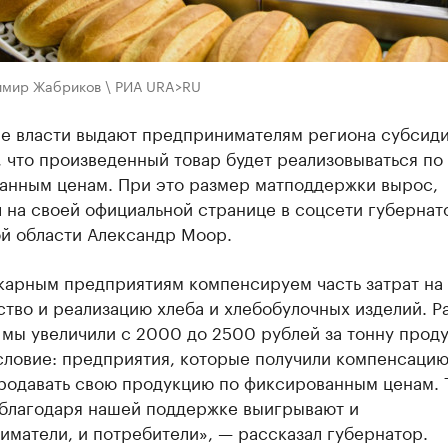
имир Жабриков \ РИА URA>RU
е власти выдают предпринимателям региона субсиди
 что произведенный товар будет реализовываться по
анным ценам. При это размер матподдержки вырос,
 на своей официальной странице в соцсети губернат
й области Александр Моор.
карным предприятиям компенсируем часть затрат на
тво и реализацию хлеба и хлебобулочных изделий. Р
мы увеличили с 2000 до 2500 рублей за тонну проду
словие: предприятия, которые получили компенсацию
родавать свою продукцию по фиксированным ценам. 
 благодаря нашей поддержке выигрывают и
матели, и потребители», — рассказал губернатор.