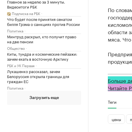
Главное за неделю за 3 минуты.
Видеоитоги РБК
По слова
Подписка на РБК
господде
Что будет после принятия сенатом
кисломоло
билля Грэма о санкциях против России
Политика
области з
Минтруд раскрыл, кто получит право
мяса. Что
на две пенсии
Общество
Предприя
Киты, тундра и космические пейзажи:
зачем ехать в восточную Арктику
продукции
РБК и УК Первая
Лукашенко рассказал, зачем
Белоруссия открыла границы для
Больше д
граждан ЕС
Читайте Р
Политика
Загрузить еще
Теги
цены