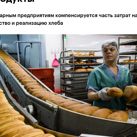
арным предприятиям компенсируется часть затрат н
ство и реализацию хлеба