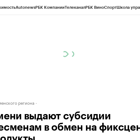
жимость
Autonews
РБК Компании
Телеканал
РБК Вино
Спорт
Школа упра
ипто
РБК Бизнес-среда
Дискуссионный клуб
Исследования
Кредитные 
Экономика
Бизнес
Технологии и медиа
Финансы
Рынок наличной валю
енского региона
мени выдают субсидии
есменам в обмен на фиксце
родукты