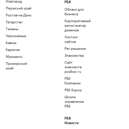
Новгород
РБК
Пермский край
Облако для
бизнеса
Ростов-на-Дону
Корпоративный
Татарстан
регистратор
Тюмень
доменов
Черноземье
Хостинг
сайтов
Кавказ
Рег.решения
Карелия
Знакомства
Мурманск
Сайт
Приморский
знакомств
край
podbor.ru
РБК
Компании
РБК Курсы
Школа
управления
РБК
РБК
Новости