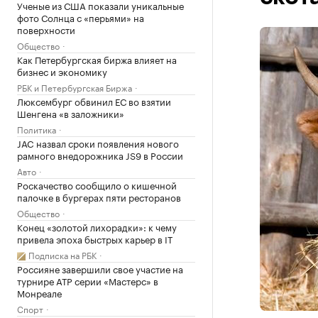
Ученые из США показали уникальные
фото Солнца с «перьями» на
поверхности
Общество
Как Петербургская биржа влияет на
бизнес и экономику
РБК и Петербургская Биржа
Люксембург обвинил ЕС во взятии
Шенгена «в заложники»
Политика
JAC назвал сроки появления нового
рамного внедорожника JS9 в России
Авто
Роскачество сообщило о кишечной
палочке в бургерах пяти ресторанов
Общество
Конец «золотой лихорадки»: к чему
привела эпоха быстрых карьер в IT
Подписка на РБК
Россияне завершили свое участие на
турнире ATP серии «Мастерс» в
Монреале
Спорт