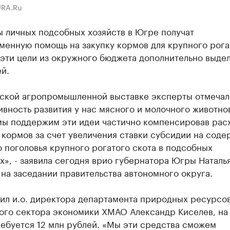
URA.Ru
ы личных подсобных хозяйств в Югре получат
менную помощь на закупку кормов для крупного рога
 эти цели из окружного бюджета дополнительно выдел
й.
ьской агропромышленной выставке эксперты отмечал
вность развития у нас мясного и молочного животно
мы поддержим эти идеи частично компенсировав рас
 кормов за счет увеличения ставки субсидии на сод
 поголовья крупного рогатого скота в подсобных
х», - заявила сегодня врио губернатора Югры Наталь
на заседании правительства автономного округа.
ил и.о. директора департамента природных ресурсов
ого сектора экономики ХМАО Александр Киселев, на
ебуется 12 млн рублей. «Мы эти средства сможем