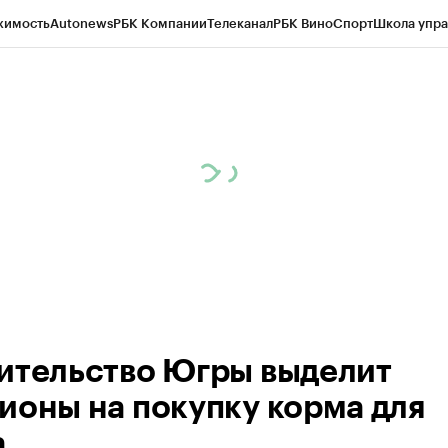
жимость
Autonews
РБК Компании
Телеканал
РБК Вино
Спорт
Школа упра
ипто
РБК Бизнес-среда
Дискуссионный клуб
Исследования
Кредитные 
Экономика
Бизнес
Технологии и медиа
Финансы
Рынок наличной валю
ительство Югры выделит
ионы на покупку корма для
а