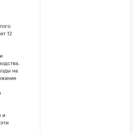
того
ят 12
и
водства.
ходы на
ержание
я
 и
 эти