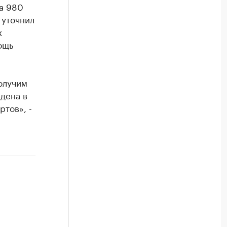
а 980
 уточнил
х
ощь
олучим
дена в
тов», -