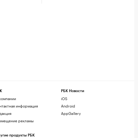
К
РБК Новости
компании
iOS
нтактная информация
Android
дакция
AppGallery
змещение рекламы
угие продукты РБК