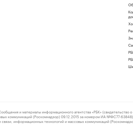
Об
Ко
до
Хо
Ре
Зн
Са
РБ
РБ
Шк
ения и материалы информационного агентства «РБК» (свидетельство о 
овых коммуникаций (Роскомнадзор) 09.12.2015 за номером ИА №ФС77-63848) 
 связи, информационных технологий и массовых коммуникаций (Роскомнадз