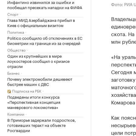
Инфантино извинился за ошибки и
Фото: РИА 
пообещал пресекать нападки на ФИФА
Спорт
Владельц
Глава МИД Азербайджана прибыл в
Киев с официальным визитом
единовре
Политика
скота. На
Politico сообщило об отключениях в ЕС
млн рубле
биометрии на границе из-за очередей
Общество
«На урал
Один из крупнейших в мире
лоукостеров сообщил о кризисе
перспекти
отрасли
Сегодня 
Бизнес
заготовку
Почему электромобили дешевеют
быстрее машин с ДВС
маточного
Подписка на РБК
хозяйства
Подведены итоги конкурса
Комарова 
«Перспективная концепция
маневрового локомотива»
Компании
Как поясн
В Приморье задержали подростков,
несырьев
готовивших теракт на объекте
Росгвардии
цели потр