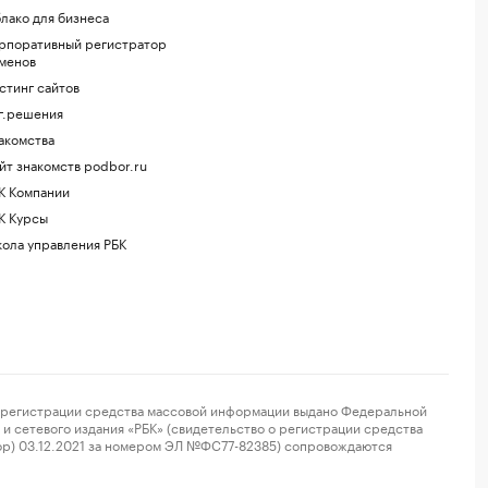
лако для бизнеса
рпоративный регистратор
менов
стинг сайтов
г.решения
акомства
йт знакомств podbor.ru
К Компании
К Курсы
ола управления РБК
регистрации средства массовой информации выдано Федеральной
и сетевого издания «РБК» (свидетельство о регистрации средства
ор) 03.12.2021 за номером ЭЛ №ФС77-82385) сопровождаются