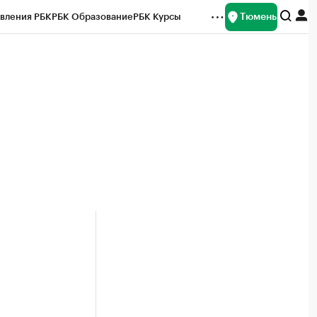
Тюмень
вления РБК
РБК Образование
РБК Курсы
рейтинги
Франшизы
Газета
Спецпроекты СПб
ты