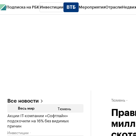
Подписка на РБК
Инвестиции
Мероприятия
Отрасли
Недви
РБК Life
Тренды
Визионеры
Национальные проекты
Город
Стиль
Кр
Конференции СПб
Спецпроекты
Проверка контрагентов
Политика
Тюмень
Все новости
Тюмень
Весь мир
Прав
Акции IT-компании «Софтлайн»
подскочили на 16% без видимых
милл
причин
Инвестиции
скот