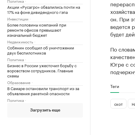
Политика
перерасп
Акции «Русагро» обвалились почти на
хозяйства
17% на фоне дивидендного гэпа
он. При э
Инвестиции
Более половины компаний при
ведется р
ремонте офисов превышают
будет дей
изначальный бюджет
Недвижимость
Собянин сообщил об уничтожении
По словам
двух беспилотников
качествен
Политика
Югре с со
Бизнес в России ужесточил борьбу с
воровством сотрудников. Главные
подчеркну
схемы
Образование
Теги
В Самаре остановили транспорт из-за
объявления ракетной опасности
Политика
скот
Н
Загрузить еще