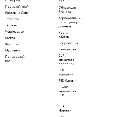
РБК
Пермский край
Облако для
бизнеса
Ростов-на-Дону
Корпоративный
Татарстан
регистратор
Тюмень
доменов
Черноземье
Хостинг
сайтов
Кавказ
Рег.решения
Карелия
Знакомства
Мурманск
Сайт
Приморский
знакомств
край
podbor.ru
РБК
Компании
РБК Курсы
Школа
управления
РБК
РБК
Новости
iOS