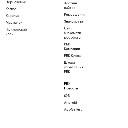
Черноземье
Хостинг
сайтов
Кавказ
Рег.решения
Карелия
Знакомства
Мурманск
Сайт
Приморский
знакомств
край
podbor.ru
РБК
Компании
РБК Курсы
Школа
управления
РБК
РБК
Новости
iOS
Android
AppGallery