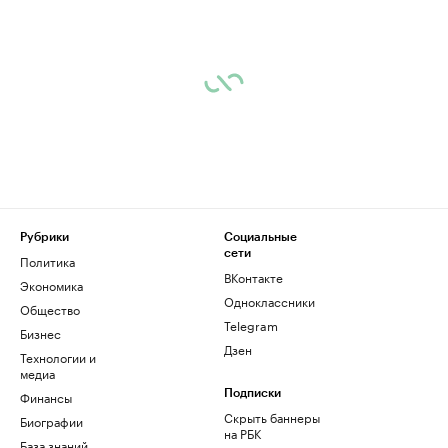
Рубрики
Социальные
сети
Политика
ВКонтакте
Экономика
Одноклассники
Общество
Telegram
Бизнес
Дзен
Технологии и
медиа
Финансы
Подписки
Скрыть баннеры
Биографии
на РБК
База знаний