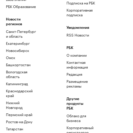
Подписка на РБК
РБК Образование
Корпоративная
подписка
Новости
регионов
Уведомления
Санкт-Петербург
RSS Новости
и область
Екатеринбург
РБК
Новосибирск
О компании
Омск
Контактная
Башкортостан
информация
Вологодская
Редакция
область
Размещение
Калининград
рекламы
Краснодарский
край
Другие
Нижний
продукты
Новгород
РБК
Пермский край
Облако для
бизнеса
Ростов-на-Дону
Корпоративный
Татарстан
регистратор