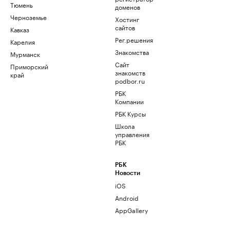
Тюмень
доменов
Черноземье
Хостинг
сайтов
Кавказ
Рег.решения
Карелия
Знакомства
Мурманск
Сайт
Приморский
знакомств
край
podbor.ru
РБК
Компании
РБК Курсы
Школа
управления
РБК
РБК
Новости
iOS
Android
AppGallery