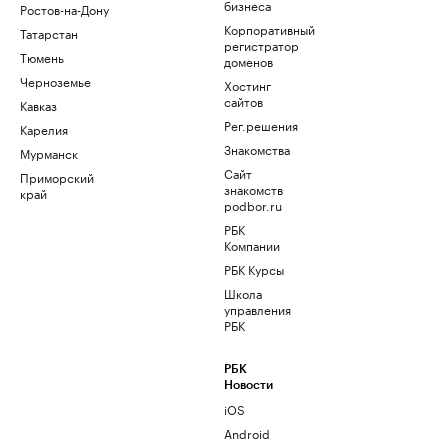
бизнеса
Ростов-на-Дону
Корпоративный
Татарстан
регистратор
Тюмень
доменов
Черноземье
Хостинг
сайтов
Кавказ
Рег.решения
Карелия
Знакомства
Мурманск
Сайт
Приморский
знакомств
край
podbor.ru
РБК
Компании
РБК Курсы
Школа
управления
РБК
РБК
Новости
iOS
Android