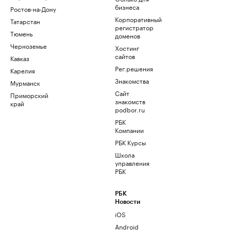
бизнеса
Ростов-на-Дону
Корпоративный
Татарстан
регистратор
Тюмень
доменов
Черноземье
Хостинг
сайтов
Кавказ
Рег.решения
Карелия
Знакомства
Мурманск
Сайт
Приморский
знакомств
край
podbor.ru
РБК
Компании
РБК Курсы
Школа
управления
РБК
РБК
Новости
iOS
Android