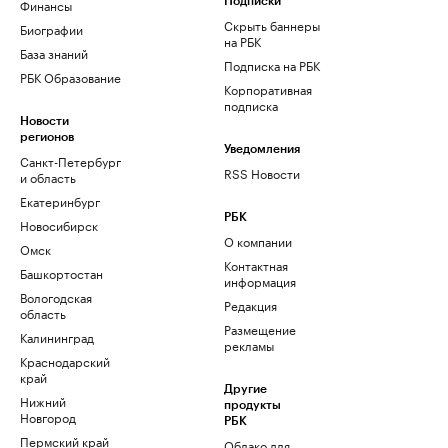
Финансы
Подписки
Скрыть баннеры
Биографии
на РБК
База знаний
Подписка на РБК
РБК Образование
Корпоративная
подписка
Новости
регионов
Уведомления
Санкт-Петербург
RSS Новости
и область
Екатеринбург
РБК
Новосибирск
О компании
Омск
Контактная
Башкортостан
информация
Вологодская
Редакция
область
Размещение
Калининград
рекламы
Краснодарский
край
Другие
Нижний
продукты
Новгород
РБК
Пермский край
Облако для