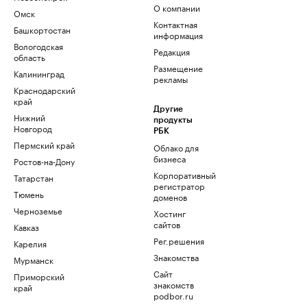
О компании
Омск
Контактная
Башкортостан
информация
Вологодская
Редакция
область
Размещение
Калининград
рекламы
Краснодарский
край
Другие
Нижний
продукты
Новгород
РБК
Пермский край
Облако для
бизнеса
Ростов-на-Дону
Корпоративный
Татарстан
регистратор
Тюмень
доменов
Черноземье
Хостинг
сайтов
Кавказ
Рег.решения
Карелия
Знакомства
Мурманск
Сайт
Приморский
знакомств
край
podbor.ru