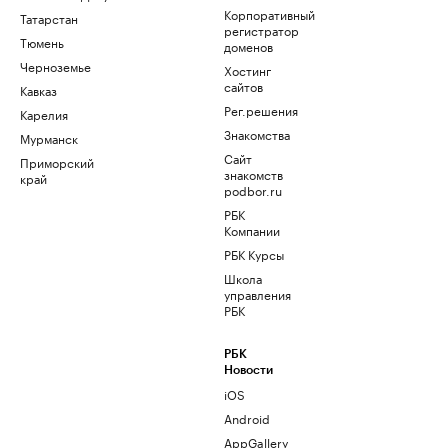
Корпоративный
Татарстан
регистратор
Тюмень
доменов
Черноземье
Хостинг
сайтов
Кавказ
Рег.решения
Карелия
Знакомства
Мурманск
Сайт
Приморский
знакомств
край
podbor.ru
РБК
Компании
РБК Курсы
Школа
управления
РБК
РБК
Новости
iOS
Android
AppGallery