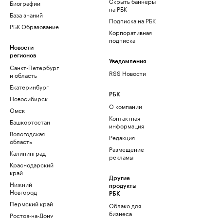
Скрыть баннеры
Биографии
на РБК
База знаний
Подписка на РБК
РБК Образование
Корпоративная
подписка
Новости
регионов
Уведомления
Санкт-Петербург
RSS Новости
и область
Екатеринбург
РБК
Новосибирск
О компании
Омск
Контактная
Башкортостан
информация
Вологодская
Редакция
область
Размещение
Калининград
рекламы
Краснодарский
край
Другие
Нижний
продукты
Новгород
РБК
Пермский край
Облако для
бизнеса
Ростов-на-Дону