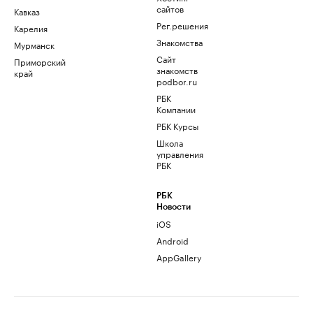
сайтов
Кавказ
Рег.решения
Карелия
Знакомства
Мурманск
Сайт
Приморский
знакомств
край
podbor.ru
РБК
Компании
РБК Курсы
Школа
управления
РБК
РБК
Новости
iOS
Android
AppGallery