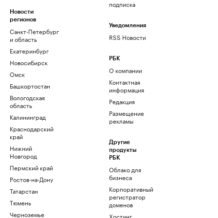
подписка
Новости
регионов
Уведомления
Санкт-Петербург
RSS Новости
и область
Екатеринбург
РБК
Новосибирск
О компании
Омск
Контактная
Башкортостан
информация
Вологодская
Редакция
область
Размещение
Калининград
рекламы
Краснодарский
край
Другие
Нижний
продукты
Новгород
РБК
Пермский край
Облако для
бизнеса
Ростов-на-Дону
Корпоративный
Татарстан
регистратор
Тюмень
доменов
Черноземье
Хостинг