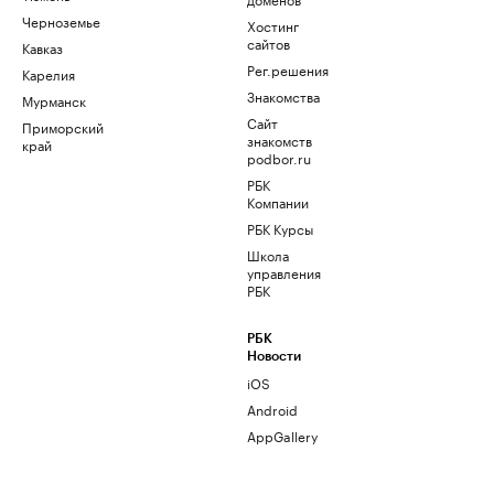
Черноземье
Хостинг
сайтов
Кавказ
Рег.решения
Карелия
Знакомства
Мурманск
Сайт
Приморский
знакомств
край
podbor.ru
РБК
Компании
РБК Курсы
Школа
управления
РБК
РБК
Новости
iOS
Android
AppGallery