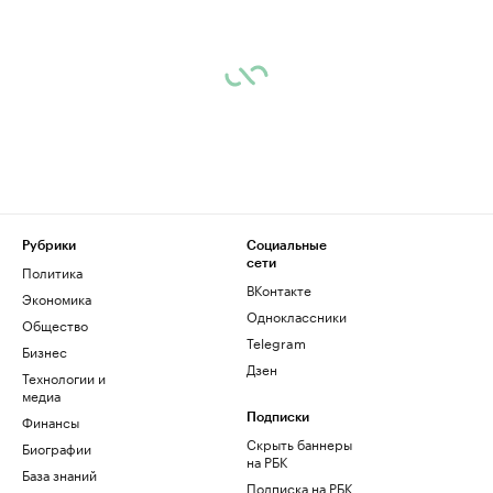
Рубрики
Социальные
сети
Политика
ВКонтакте
Экономика
Одноклассники
Общество
Telegram
Бизнес
Дзен
Технологии и
медиа
Финансы
Подписки
Скрыть баннеры
Биографии
на РБК
База знаний
Подписка на РБК