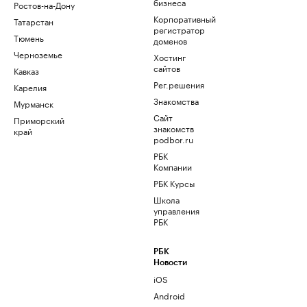
бизнеса
Ростов-на-Дону
Корпоративный
Татарстан
регистратор
Тюмень
доменов
Черноземье
Хостинг
сайтов
Кавказ
Рег.решения
Карелия
Знакомства
Мурманск
Сайт
Приморский
знакомств
край
podbor.ru
РБК
Компании
РБК Курсы
Школа
управления
РБК
РБК
Новости
iOS
Android