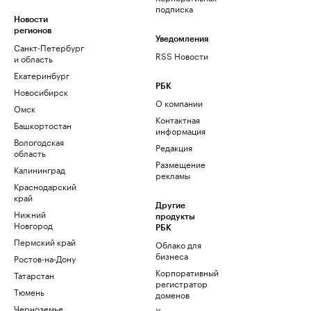
подписка
Новости
регионов
Уведомления
Санкт-Петербург
RSS Новости
и область
Екатеринбург
РБК
Новосибирск
О компании
Омск
Контактная
Башкортостан
информация
Вологодская
Редакция
область
Размещение
Калининград
рекламы
Краснодарский
край
Другие
Нижний
продукты
Новгород
РБК
Пермский край
Облако для
бизнеса
Ростов-на-Дону
Корпоративный
Татарстан
регистратор
Тюмень
доменов
Черноземье
Хостинг