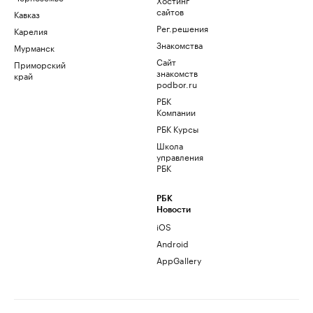
сайтов
Кавказ
Рег.решения
Карелия
Знакомства
Мурманск
Сайт
Приморский
знакомств
край
podbor.ru
РБК
Компании
РБК Курсы
Школа
управления
РБК
РБК
Новости
iOS
Android
AppGallery