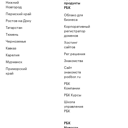
Нижний
продукты
Новгород
РБК
Пермский край
Облако для
бизнеса
Ростов-на-Дону
Корпоративный
Татарстан
регистратор
Тюмень
доменов
Черноземье
Хостинг
сайтов
Кавказ
Рег.решения
Карелия
Знакомства
Мурманск
Сайт
Приморский
знакомств
край
podbor.ru
РБК
Компании
РБК Курсы
Школа
управления
РБК
РБК
Новости