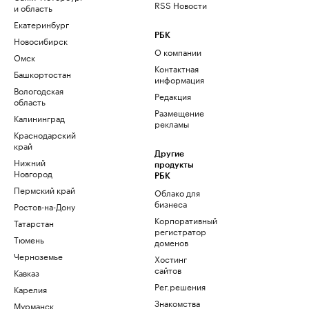
RSS Новости
и область
Екатеринбург
РБК
Новосибирск
О компании
Омск
Контактная
Башкортостан
информация
Вологодская
Редакция
область
Размещение
Калининград
рекламы
Краснодарский
край
Другие
Нижний
продукты
Новгород
РБК
Пермский край
Облако для
бизнеса
Ростов-на-Дону
Корпоративный
Татарстан
регистратор
Тюмень
доменов
Черноземье
Хостинг
сайтов
Кавказ
Рег.решения
Карелия
Знакомства
Мурманск