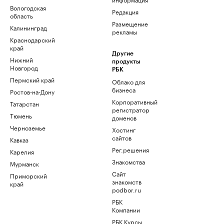
Вологодская
Редакция
область
Размещение
Калининград
рекламы
Краснодарский
край
Другие
Нижний
продукты
Новгород
РБК
Пермский край
Облако для
бизнеса
Ростов-на-Дону
Корпоративный
Татарстан
регистратор
Тюмень
доменов
Черноземье
Хостинг
сайтов
Кавказ
Рег.решения
Карелия
Знакомства
Мурманск
Сайт
Приморский
знакомств
край
podbor.ru
РБК
Компании
РБК Курсы