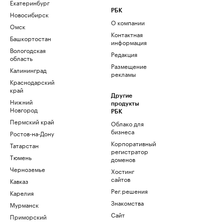
Екатеринбург
РБК
Новосибирск
О компании
Омск
Контактная
Башкортостан
информация
Вологодская
Редакция
область
Размещение
Калининград
рекламы
Краснодарский
край
Другие
Нижний
продукты
Новгород
РБК
Пермский край
Облако для
бизнеса
Ростов-на-Дону
Корпоративный
Татарстан
регистратор
Тюмень
доменов
Черноземье
Хостинг
сайтов
Кавказ
Рег.решения
Карелия
Знакомства
Мурманск
Сайт
Приморский