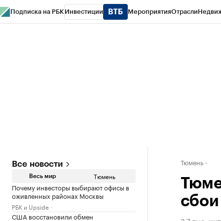
Подписка на РБК
Инвестиции
Мероприятия
Отрасли
Недви
РБК Life
Тренды
Визионеры
Национальные проекты
Город
Стиль
Кр
Конференции СПб
Спецпроекты
Проверка контрагентов
Политика
Тюмень
Все новости
Тюмень
Весь мир
Тюме
Почему инвесторы выбирают офисы в
оживленных районах Москвы
сбои
РБК и Upside
США восстановили обмен
3,7 тыс. ж