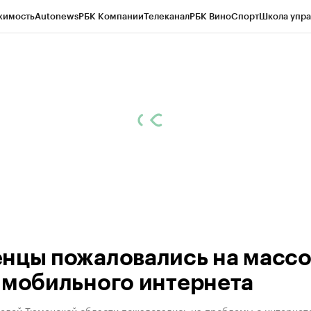
жимость
Autonews
РБК Компании
Телеканал
РБК Вино
Спорт
Школа упра
ипто
РБК Бизнес-среда
Дискуссионный клуб
Исследования
Кредитные 
Экономика
Бизнес
Технологии и медиа
Финансы
Рынок наличной валю
нцы пожаловались на масс
 мобильного интернета
ителей Тюменской области пожаловались на проблемы с интернет