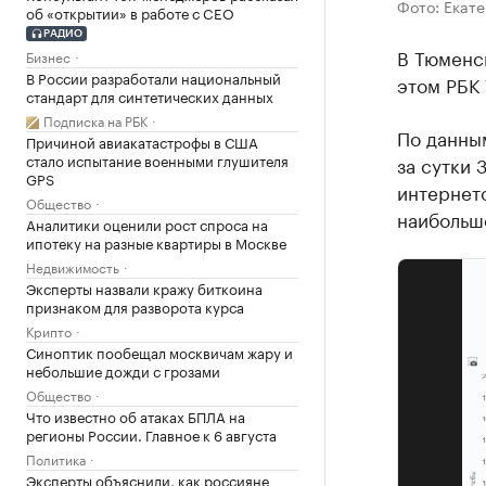
Фото: Екат
об «открытии» в работе с CEO
РАДИО
В Тюменс
Бизнес
В России разработали национальный
этом РБК
стандарт для синтетических данных
Подписка на РБК
По данны
Причиной авиакатастрофы в США
стало испытание военными глушителя
за сутки 
GPS
интернето
Общество
наибольш
Аналитики оценили рост спроса на
ипотеку на разные квартиры в Москве
Недвижимость
Эксперты назвали кражу биткоина
признаком для разворота курса
Крипто
Синоптик пообещал москвичам жару и
небольшие дожди с грозами
Общество
Что известно об атаках БПЛА на
регионы России. Главное к 6 августа
Политика
Эксперты объяснили, как россияне