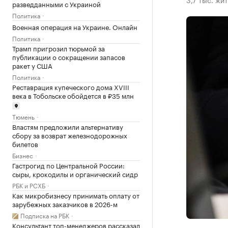
разведданными с Украиной
Политика
Военная операция на Украине. Онлайн
Политика
Трамп пригрозил тюрьмой за
публикации о сокращении запасов
ракет у США
Политика
Реставрация купеческого дома XVIII
века в Тобольске обойдется в ₽35 млн
Тюмень
Властям предложили альтернативу
сбору за возврат железнодорожных
билетов
Бизнес
Гастрогид по Центральной России:
сыры, крокодилы и органический сидр
РБК и РСХБ
Как микробизнесу принимать оплату от
зарубежных заказчиков в 2026-м
Подписка на РБК
Консультант топ-менеджеров рассказал