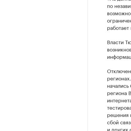
по незави
возможнос
ограничен
работает
Власти Т
возникно
информац
Отключен
регионах
начались 
региона В
интернет
тестирова
решения 
сбой свя
и других 