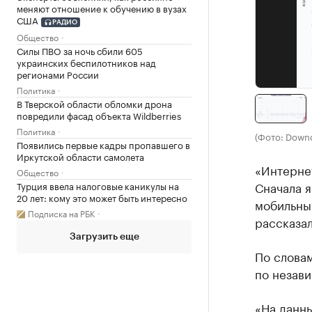
меняют отношение к обучению в вузах
США
РАДИО
Общество
Силы ПВО за ночь сбили 605
украинских беспилотников над
регионами России
Политика
В Тверской области обломки дрона
повредили фасад объекта Wildberries
Политика
(Фото: Down
Появились первые кадры пропавшего в
Иркутской области самолета
«Интерне
Общество
Сначала я
Турция ввела налоговые каникулы на
20 лет: кому это может быть интересно
мобильный
Подписка на РБК
рассказал
Загрузить еще
По словам
по незави
«На данн