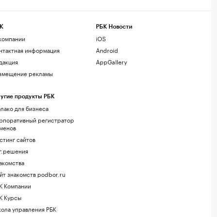
К
РБК Новости
компании
iOS
нтактная информация
Android
дакция
AppGallery
змещение рекламы
угие продукты РБК
лако для бизнеса
рпоративный регистратор
менов
стинг сайтов
г.решения
акомства
йт знакомств podbor.ru
К Компании
К Курсы
ола управления РБК