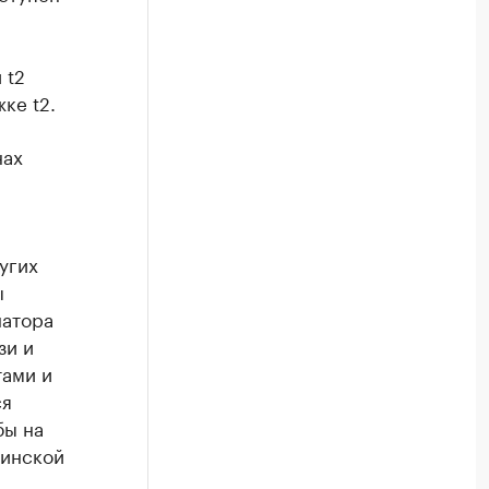
 t2
ке t2.
нах
угих
ы
натора
зи и
тами и
ся
бы на
бинской