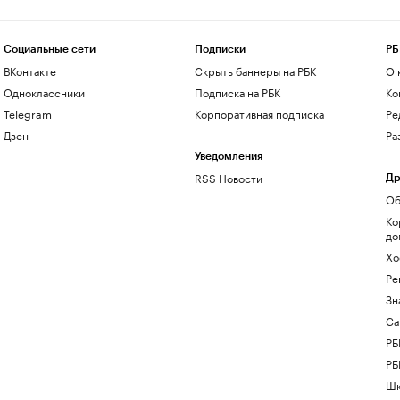
Социальные сети
Подписки
РБ
ВКонтакте
Скрыть баннеры на РБК
О 
Одноклассники
Подписка на РБК
Ко
Telegram
Корпоративная подписка
Ре
Дзен
Ра
Уведомления
RSS Новости
Др
Об
Ко
до
Хо
Ре
Зн
Са
РБ
РБ
Шк