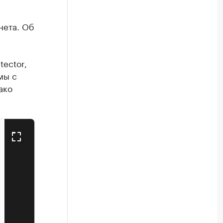
нета. Об
ector,
мы с
ако