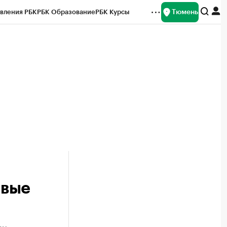
Тюмень
вления РБК
РБК Образование
РБК Курсы
рейтинги
Франшизы
Газета
Спецпроекты СПб
ты
овые
ом