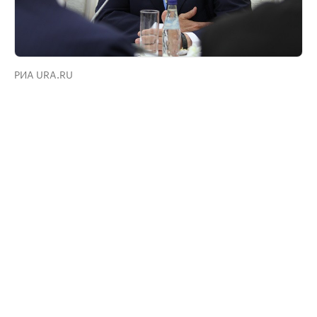
РИА URA.RU