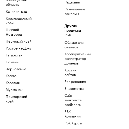
Редакция
область
Размещение
Калининград
рекламы
Краснодарский
край
Другие
Нижний
продукты
Новгород
РБК
Пермский край
Облако для
бизнеса
Ростов-на-Дону
Корпоративный
Татарстан
регистратор
Тюмень
доменов
Черноземье
Хостинг
сайтов
Кавказ
Рег.решения
Карелия
Знакомства
Мурманск
Сайт
Приморский
знакомств
край
podbor.ru
РБК
Компании
РБК Курсы