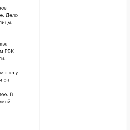
нов
е. Дело
лицы.
ава
ом РБК
и.
могал у
и он
ее. В
емой