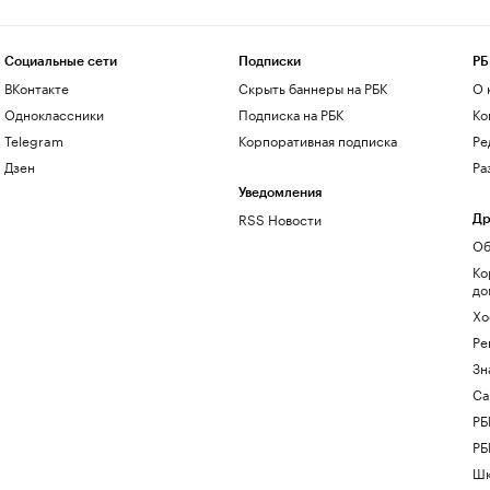
Социальные сети
Подписки
РБ
ВКонтакте
Скрыть баннеры на РБК
О 
Одноклассники
Подписка на РБК
Ко
Telegram
Корпоративная подписка
Ре
Дзен
Ра
Уведомления
RSS Новости
Др
Об
Ко
до
Хо
Ре
Зн
Са
РБ
РБ
Шк