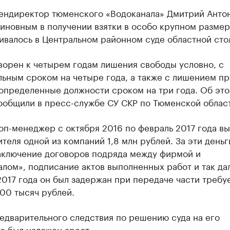
ендиректор тюменского «Водоканала» Дмитрий Анто
иновным в получении взятки в особо крупном размер
ивалось в Центральном районном суде областной сто
ворен к четырем годам лишения свободы условно, с
ьным сроком на четыре года, а также с лишением пр
определенные должности сроком на три года. Об эт
ообщили в пресс-службе СУ СКР по Тюменской област
п-менеджер с октября 2016 по февраль 2017 года вы
теля одной из компаний 1,8 млн рублей. За эти деньг
аключение договоров подряда между фирмой и
лом», подписание актов выполненных работ и так дал
017 года он был задержан при передаче части требу
00 тысяч рублей.
едварительного следствия по решению суда на его
о был наложен арест.