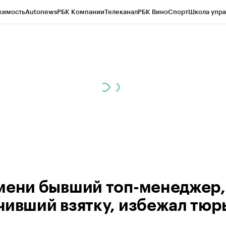
жимость
Autonews
РБК Компании
Телеканал
РБК Вино
Спорт
Школа упра
ипто
РБК Бизнес-среда
Дискуссионный клуб
Исследования
Кредитные 
Экономика
Бизнес
Технологии и медиа
Финансы
Рынок наличной валю
мени бывший топ-менеджер,
чивший взятку, избежал тю