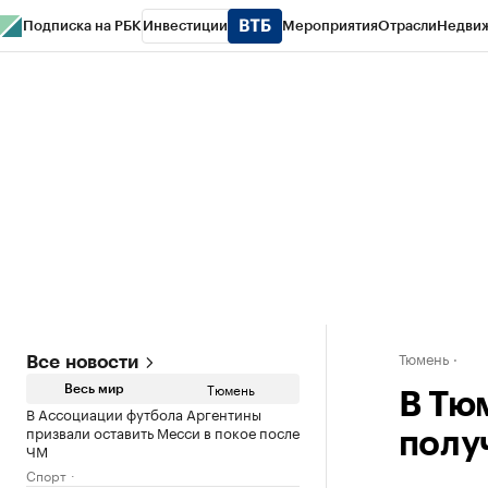
Подписка на РБК
Инвестиции
Мероприятия
Отрасли
Недви
РБК Life
Тренды
Визионеры
Национальные проекты
Город
Стиль
Кр
Конференции СПб
Спецпроекты
Проверка контрагентов
Политика
Тюмень
Все новости
Тюмень
Весь мир
В Тю
В Ассоциации футбола Аргентины
призвали оставить Месси в покое после
полу
ЧМ
Спорт