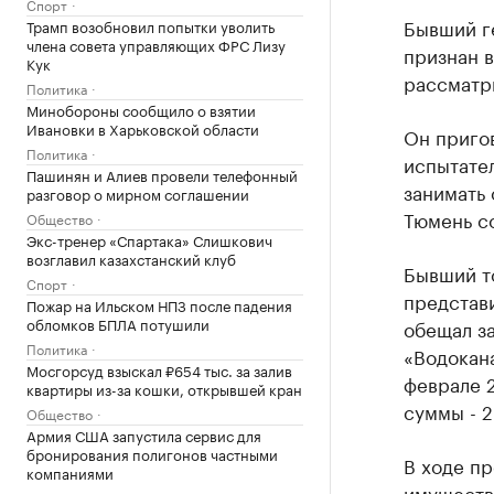
Спорт
Бывший г
Трамп возобновил попытки уволить
члена совета управляющих ФРС Лизу
признан в
Кук
рассматр
Политика
Минобороны сообщило о взятии
Ивановки в Харьковской области
Он приго
Политика
испытател
Пашинян и Алиев провели телефонный
занимать 
разговор о мирном соглашении
Тюмень с
Общество
Экс-тренер «Спартака» Слишкович
возглавил казахстанский клуб
Бывший то
Спорт
представи
Пожар на Ильском НПЗ после падения
обломков БПЛА потушили
обещал з
Политика
«Водокана
Мосгорсуд взыскал ₽654 тыс. за залив
феврале 2
квартиры из-за кошки, открывшей кран
суммы - 2
Общество
Армия США запустила сервис для
бронирования полигонов частными
В ходе пр
компаниями
имуществ