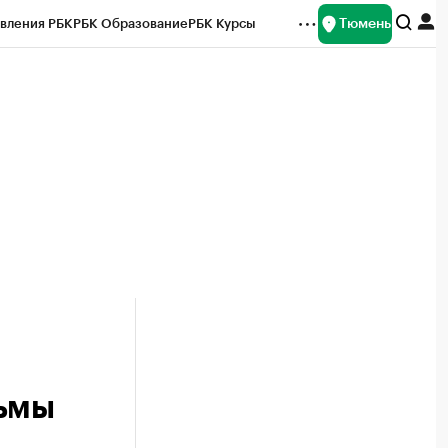
Тюмень
вления РБК
РБК Образование
РБК Курсы
рейтинги
Франшизы
Газета
Спецпроекты СПб
ты
рьмы