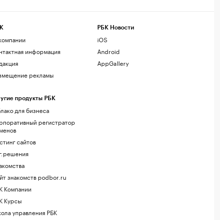
К
РБК Новости
компании
iOS
нтактная информация
Android
дакция
AppGallery
змещение рекламы
угие продукты РБК
лако для бизнеса
рпоративный регистратор
менов
стинг сайтов
г.решения
акомства
йт знакомств podbor.ru
К Компании
К Курсы
ола управления РБК