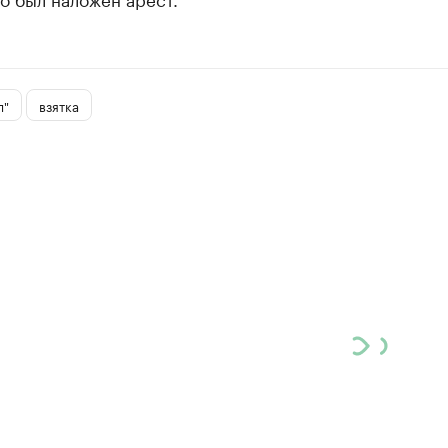
л"
взятка