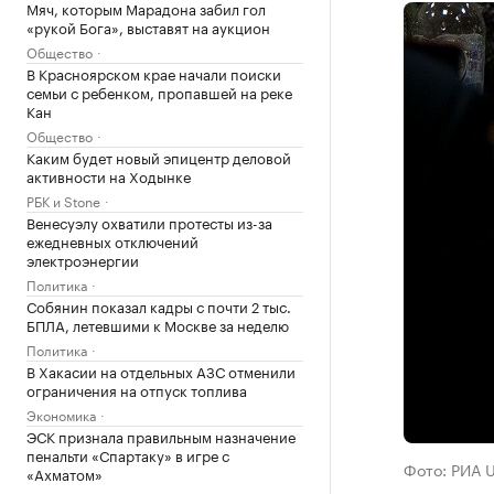
Мяч, которым Марадона забил гол
«рукой Бога», выставят на аукцион
Общество
В Красноярском крае начали поиски
семьи с ребенком, пропавшей на реке
Кан
Общество
Каким будет новый эпицентр деловой
активности на Ходынке
РБК и Stone
Венесуэлу охватили протесты из-за
ежедневных отключений
электроэнергии
Политика
Собянин показал кадры с почти 2 тыс.
БПЛА, летевшими к Москве за неделю
Политика
В Хакасии на отдельных АЗС отменили
ограничения на отпуск топлива
Экономика
ЭСК признала правильным назначение
пенальти «Спартаку» в игре с
Фото: РИА 
«Ахматом»