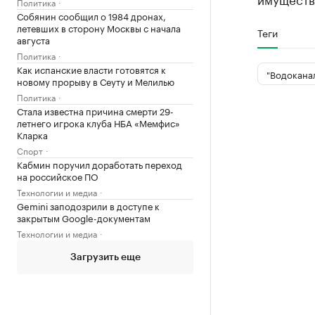
Политика
Собянин сообщил о 1984 дронах,
летевших в сторону Москвы с начала
Теги
августа
Политика
Как испанские власти готовятся к
"Водокана
новому прорыву в Сеуту и Мелилью
Политика
Стала известна причина смерти 29-
летнего игрока клуба НБА «Мемфис»
Кларка
Спорт
Кабмин поручил доработать переход
на российское ПО
Технологии и медиа
Gemini заподозрили в доступе к
закрытым Google-документам
Технологии и медиа
Загрузить еще