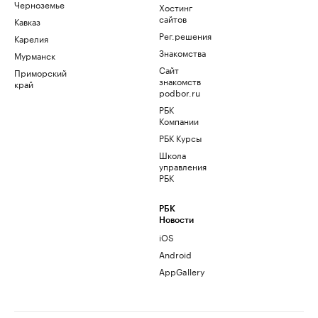
Черноземье
Хостинг
сайтов
Кавказ
Рег.решения
Карелия
Знакомства
Мурманск
Сайт
Приморский
знакомств
край
podbor.ru
РБК
Компании
РБК Курсы
Школа
управления
РБК
РБК
Новости
iOS
Android
AppGallery