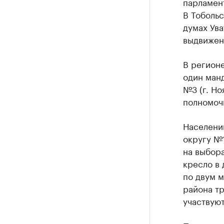
парламент
В Тобольс
думах Ува
выдвижен
В регионе
один ман
№3 (г. Но
полномочи
Населени
округу №
на выбора
кресло в
по двум м
района тр
участвуют