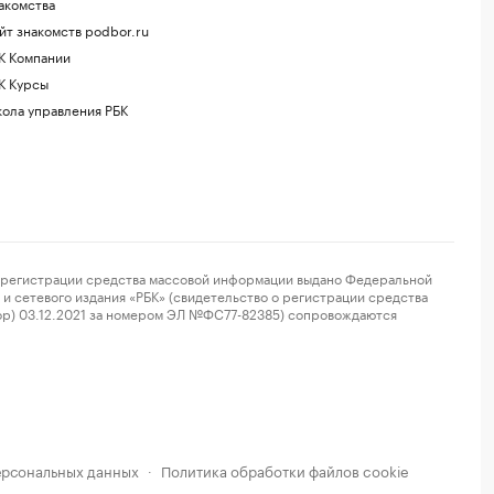
акомства
йт знакомств podbor.ru
К Компании
К Курсы
ола управления РБК
регистрации средства массовой информации выдано Федеральной
и сетевого издания «РБК» (свидетельство о регистрации средства
ор) 03.12.2021 за номером ЭЛ №ФС77-82385) сопровождаются
ерсональных данных
Политика обработки файлов cookie
·