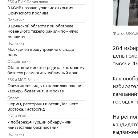
РБК и ПИК Серия плюс
В КСИР назвали условие открытия
Ормузского пролива
Политика
В Брянской области при обстреле
Новенького тяжело ранили пожилую
Фото: URA.
женщину
Политика
284 изби
Москвичей предупредили о спаде
жары
день голо
Общество
тысячи 49
Облигации вместо кредита: как малому
бизнесу разместить публичный долг
Как сооб
РБК и МСП Банк
избирате
Овечкин заявил, что после завершения
карьеры будет жить в Москве
кампаний 
Спорт
городах, 
Фермы, рестораны и отели Дальнего
Востока. Гастрогид
На регио
РБК и РСХБ
У побережья Турции обнаружили
кандидато
неизвестный беспилотник
выдвижени
Политика