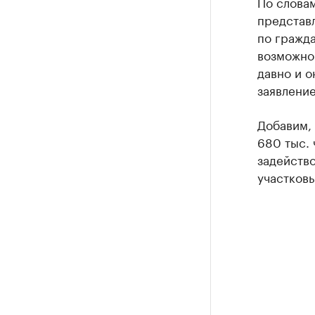
По слова
представ
по гражда
возможной
давно и о
заявление
Добавим,
680 тыс. 
задейств
участков