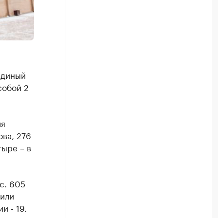
единый
собой 2
ля
ва, 276
тыре – в
с. 605
нили
и - 19.