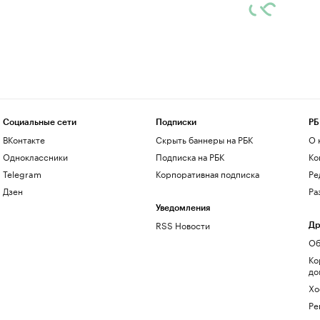
Социальные сети
Подписки
РБ
ВКонтакте
Скрыть баннеры на РБК
О 
Одноклассники
Подписка на РБК
Ко
Telegram
Корпоративная подписка
Ре
Дзен
Ра
Уведомления
RSS Новости
Др
Об
Ко
до
Хо
Ре