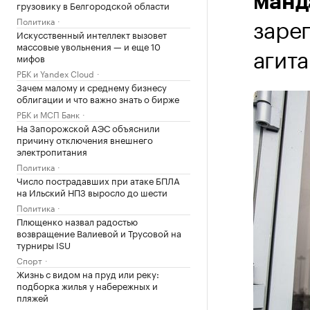
манд
грузовику в Белгородской области
заре
Политика
Искусственный интеллект вызовет
массовые увольнения — и еще 10
агит
мифов
РБК и Yandex Cloud
Зачем малому и среднему бизнесу
облигации и что важно знать о бирже
РБК и МСП Банк
На Запорожской АЭС объяснили
причину отключения внешнего
электропитания
Политика
Число пострадавших при атаке БПЛА
на Ильский НПЗ выросло до шести
Политика
Плющенко назвал радостью
возвращение Валиевой и Трусовой на
турниры ISU
Спорт
Жизнь с видом на пруд или реку:
подборка жилья у набережных и
пляжей