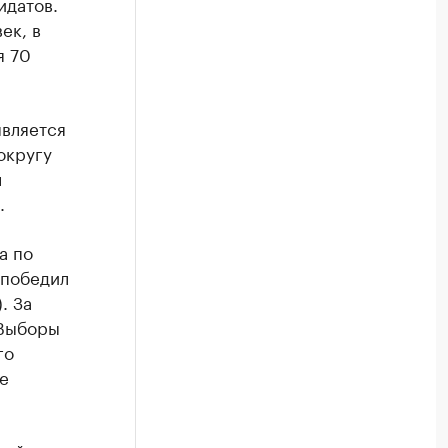
идатов.
ек, в
я 70
является
округу
л
.
а по
 победил
. За
 Выборы
го
е