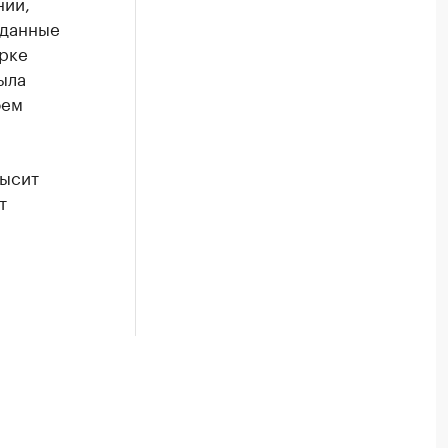
ний,
 данные
ерке
ыла
оем
высит
т