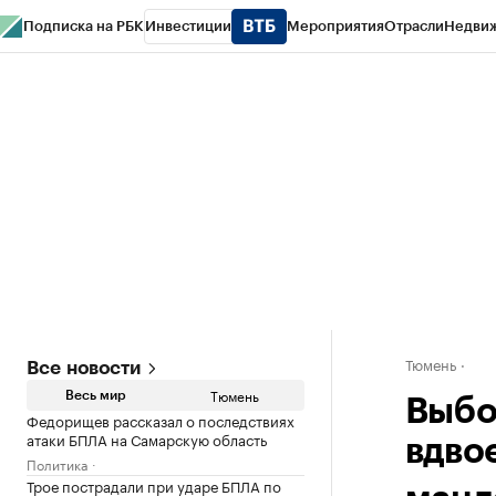
Подписка на РБК
Инвестиции
Мероприятия
Отрасли
Недви
РБК Life
Тренды
Визионеры
Национальные проекты
Город
Стиль
Кр
Конференции СПб
Спецпроекты
Проверка контрагентов
Политика
Тюмень
Все новости
Тюмень
Весь мир
Выбо
Федорищев рассказал о последствиях
атаки БПЛА на Самарскую область
вдво
Политика
Трое пострадали при ударе БПЛА по