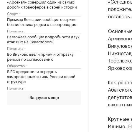
«Сегодня,
«Арсенал» совершил один из самых
дорогих трансферов в своей истории
положите
Спорт
осталось 
Премьер Болгарии сообщил о взрыве
беспилотника рядом с газопроводом
Основные
Политика
Развожаев сообщил подробности двух
Армизонс
атак ВСУ на Севастополь
Викуловск
Политика
Нижнетав
Во Внуково ввели прием и отправку
рейсов по согласованию
Тобольско
Общество
Ярковско
В ЕС предложили передать
замороженные активы России новой
Как ранее
структуре
Политика
Абатского
депутатов
Загрузить еще
вакантным
Крупные 
Ишиме. Н