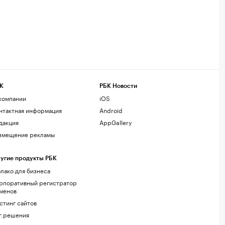
К
РБК Новости
компании
iOS
нтактная информация
Android
дакция
AppGallery
змещение рекламы
угие продукты РБК
лако для бизнеса
рпоративный регистратор
менов
стинг сайтов
г.решения