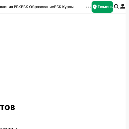
Тюмень
вления РБК
РБК Образование
РБК Курсы
рейтинги
Франшизы
Газета
Спецпроекты СПб
ты
тов
даты