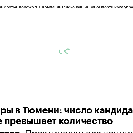
жимость
Autonews
РБК Компании
Телеканал
РБК Вино
Спорт
Школа упра
ипто
РБК Бизнес-среда
Дискуссионный клуб
Исследования
Кредитные 
Экономика
Бизнес
Технологии и медиа
Финансы
Рынок наличной валю
ры в Тюмени: число кандида
е превышает количество
. Практически все канди