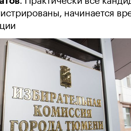
атов
гистрированы, начинается вр
ации