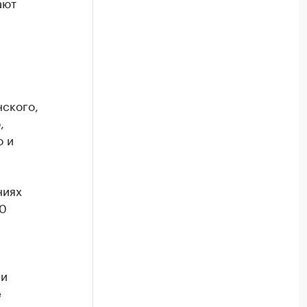
ают
нского,
,
о и
ниях
00
 и
е