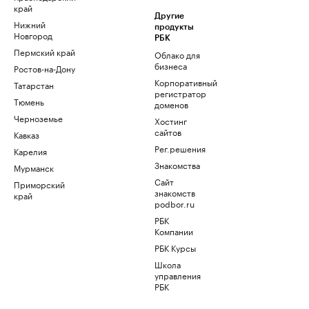
край
Другие
Нижний
продукты
Новгород
РБК
Пермский край
Облако для
бизнеса
Ростов-на-Дону
Корпоративный
Татарстан
регистратор
Тюмень
доменов
Черноземье
Хостинг
сайтов
Кавказ
Рег.решения
Карелия
Знакомства
Мурманск
Сайт
Приморский
знакомств
край
podbor.ru
РБК
Компании
РБК Курсы
Школа
управления
РБК